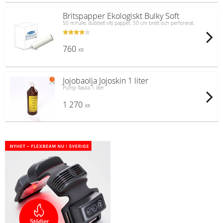
Britspapper Ekologiskt Bulky Soft
50 m/rulle, dubbelt vitt papper, 50 cm brett och perforerat.
760
KR
Jojobaolja Jojoskin 1 liter
Pump flaska 1 liter
1 270
KR