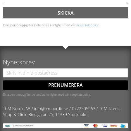
SKICKA
Dina personuppgifter behandlas i enlighet med vår
integritetspolicy
.
Nyhetsbrev
PRENUMERERA
Dina personuppgifter behandlas i enlighet med vår
integritetspolicy
.
TCM Nordic AB /
info@tcmnordic.se
/
0722505963 / TCM Nordic
Shop & Clinic
Birkagatan 25, 11339 Stockholm