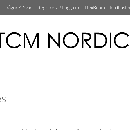
Frågor & Svar
Registrera / Logga in
FlexBeam – Rödljuste
es