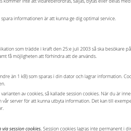
s kommer inte att vidarebefordras, säljas, bytas eller delas med 
 spara informationen är att kunna ge dig optimal service.
kation som trädde i kraft den 25:e juli 2003 så ska besökare 
mt få möjligheten att förhindra att de används.
 mindre än 1 kB) som sparas i din dator och lagrar information. C
en.
varianten av cookies, så kallade session cookies. När du är inn
vår server för att kunna utbyta information. Det kan till exempel
r.
 via session cookies.
Session cookies lagras inte permanent i din