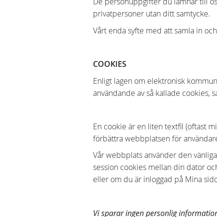
De personuppgifter du lämnar till os
privatpersoner utan ditt samtycke.
Vårt enda syfte med att samla in och
COOKIES
Enligt lagen om elektronisk kommuni
användande av så kallade cookies, sa
En cookie är en liten textfil (oftast
förbättra webbplatsen för användar
Vår webbplats använder den vänliga 
session cookies mellan din dator och 
eller om du är inloggad på Mina sido
Vi sparar ingen personlig information