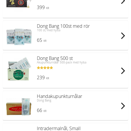
399
KR
Dong Bang 100st med rör
100 st, med hylsa
65
KR
Dong Bang 500 st
Akupunkturnålar 500-pack med hylsa
239
KR
Handakupunkturnålar
Dong Bang
66
KR
Intradermalnål, Small