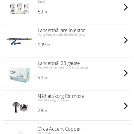
Small
50
KR
Lancetthållare injektor
Dong Bang lancettnålshållare/injektor
109
KR
Lancettnål 23 gauge
Nanolet Lancettnålar 200 st, 28 gauge
94
KR
Nålhatt/korg för moxa
Nålhatt / korg för moxa
29
KR
Orca Accent Copper
Med hylsa, 100 st