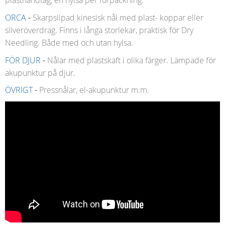
plasthandtag, en hylsa per förpackning.
ORCA
-
Skarpslipad kinesisk nål med plast- koppar eller
silveröverdrag. Finns i långa storlekar, praktisk för Dry
Needling. Både med och utan hylsa.
FÖR DJUR
-
Nålar med plastskaft i olika färger. Lämpade för
akupunktur på djur.
ÖVRIGT
-
Pressnålar, el-akupunktur m.m.