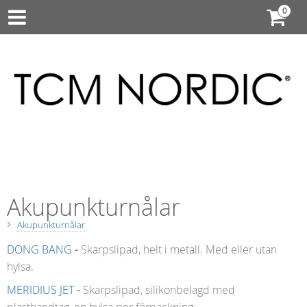
Akupunkturnålar
Akupunkturnålar
DONG BANG
-
Skarpslipad, helt i metall. Med eller utan
hylsa.
MERIDIUS JET
-
Skarpslipad, silikonbelagd med