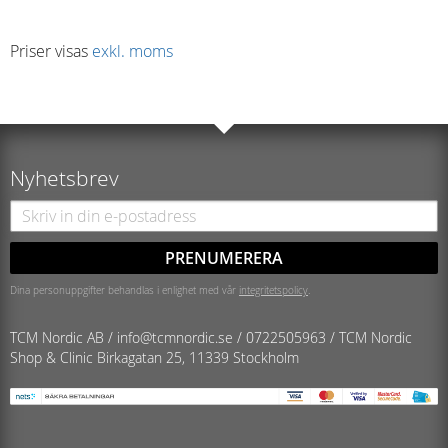
Priser visas
exkl. moms
Nyhetsbrev
PRENUMERERA
Dina personuppgifter behandlas i enlighet med vår
integritetspolicy
.
TCM Nordic AB /
info@tcmnordic.se
/
0722505963 / TCM Nordic
Shop & Clinic
Birkagatan 25, 11339 Stockholm