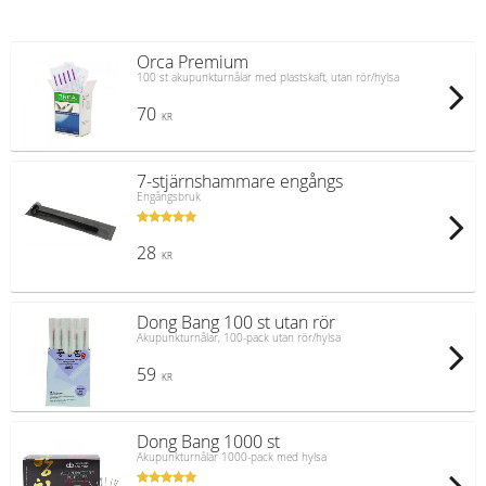
Orca Premium
100 st akupunkturnålar med plastskaft, utan rör/hylsa
70
KR
7-stjärnshammare engångs
Engångsbruk
28
KR
Dong Bang 100 st utan rör
Akupunkturnålar, 100-pack utan rör/hylsa
59
KR
Dong Bang 1000 st
Akupunkturnålar 1000-pack med hylsa