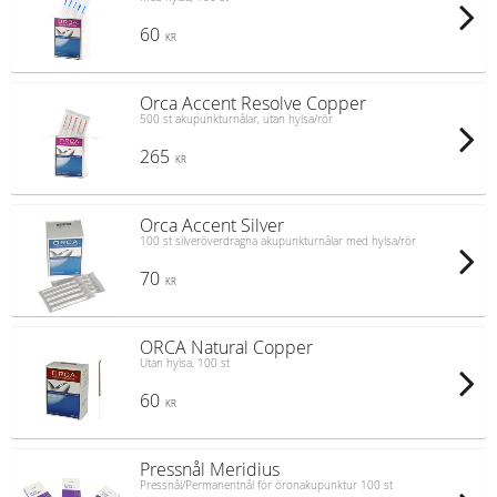
60
KR
Orca Accent Resolve Copper
500 st akupunkturnålar, utan hylsa/rör
265
KR
Orca Accent Silver
100 st silveröverdragna akupunkturnålar med hylsa/rör
70
KR
ORCA Natural Copper
Utan hylsa, 100 st
60
KR
Pressnål Meridius
Pressnål/Permanentnål för öronakupunktur 100 st