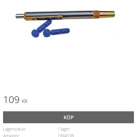
109
KR
KÖP
Lagerstatus
I lager
Artikelnr
DB403B