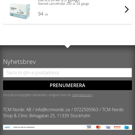
Nanolet Lancettnålar 200 st, 28 gauge
94
KR
Nyhetsbrev
PRENUMERERA
Dina personuppgifter behandlas i enlighet med vår
integritetspolicy
.
TCM Nordic AB /
info@tcmnordic.se
/
0722505963 / TCM Nordic
Shop & Clinic
Birkagatan 25, 11339 Stockholm