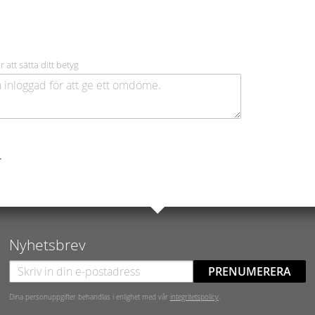
r att sätta ditt betyg
.
Nyhetsbrev
PRENUMERERA
Dina personuppgifter behandlas i enlighet med vår
integritetspolicy
.