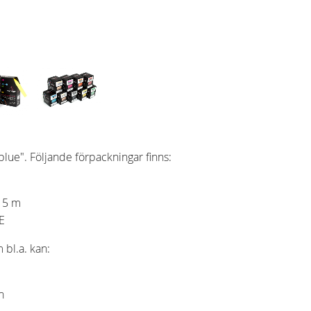
blue". Följande förpackningar finns:
x 5 m
E
 bl.a. kan:
n