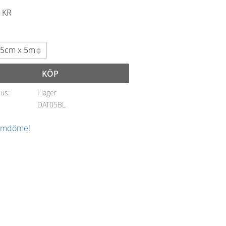
KR
l
KÖP
tus
I lager
DAT05BL
 omdöme!