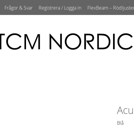
Frågor & Svar
Registrera / Logga in
FlexBeam – Rödljuste
Acu
Blå