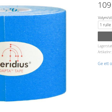
109
Volym/st
Lagersta
Artikelnr
Ge ett