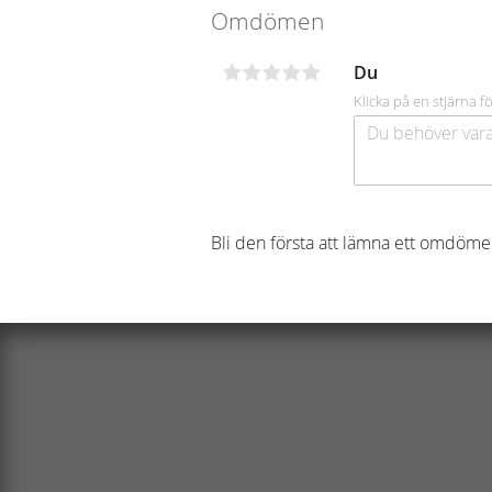
Omdömen
Du
Klicka på en stjärna fö
Bli den första att lämna ett omdöme