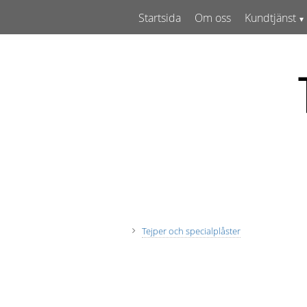
Startsida
Om oss
Kundtjänst
Tejper och specialplåster