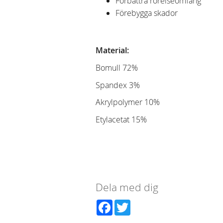
Förbättra rörelseomfång
Förebygga skador
Material:
Bomull 72%
Spandex 3%
Akrylpolymer 10%
Etylacetat 15%
Dela med dig
Facebook
Twitter