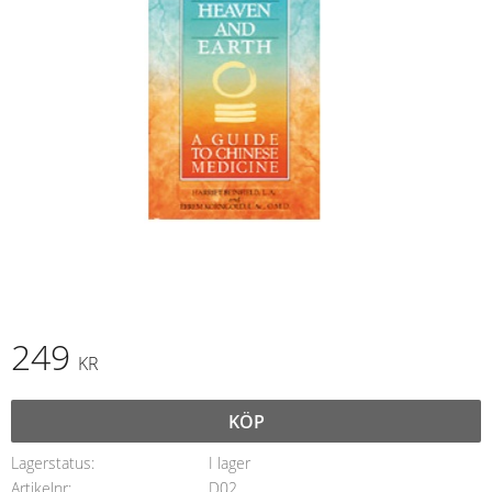
249
KR
KÖP
Lagerstatus
I lager
Artikelnr
D02