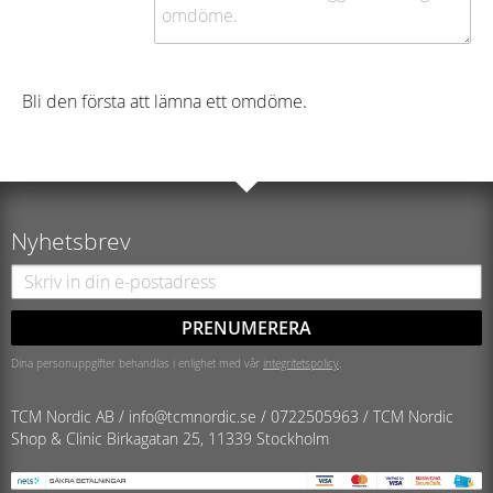
Bli den första att lämna ett omdöme.
Nyhetsbrev
PRENUMERERA
Dina personuppgifter behandlas i enlighet med vår
integritetspolicy
.
TCM Nordic AB /
info@tcmnordic.se
/
0722505963 / TCM Nordic
Shop & Clinic
Birkagatan 25, 11339 Stockholm