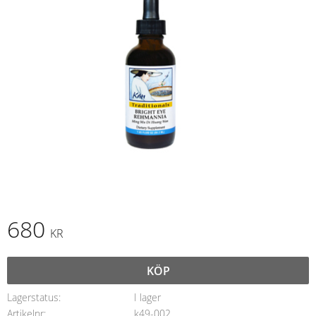
680
KR
KÖP
Lagerstatus
I lager
Artikelnr
k49-002