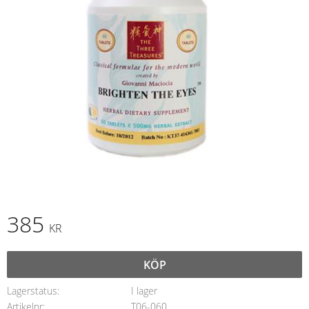
385
KR
KÖP
Lagerstatus
I lager
Artikelnr
T06-060