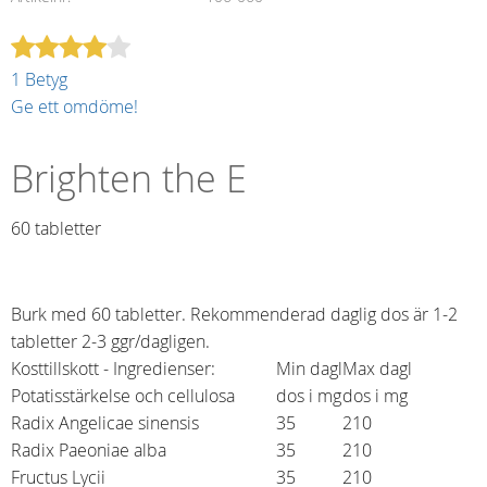
1 Betyg
Ge ett omdöme!
Brighten the E
60 tabletter​
Burk med 60 tabletter. Rekommenderad daglig dos är 1-2
tabletter 2-3 ggr/dagligen.
Kosttillskott - Ingredienser:
Min dagl
Max dagl
Potatisstärkelse och cellulosa
dos i mg
dos i mg
Radix Angelicae sinensis
35
210
Radix Paeoniae alba
35
210
Fructus Lycii
35
210