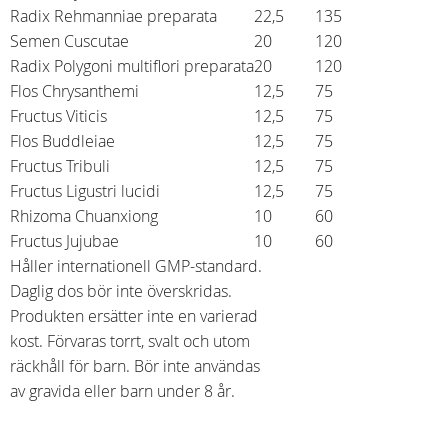
Radix Rehmanniae preparata
22,5
135
Semen Cuscutae
20
120
Radix Polygoni multiflori preparata
20
120
Flos Chrysanthemi
12,5
75
Fructus Viticis
12,5
75
Flos Buddleiae
12,5
75
Fructus Tribuli
12,5
75
Fructus Ligustri lucidi
12,5
75
Rhizoma Chuanxiong
10
60
Fructus Jujubae
10
60
Håller internationell GMP-standard.
Daglig dos bör inte överskridas.
Produkten ersätter inte en varierad
kost. Förvaras torrt, svalt och utom
räckhåll för barn. Bör inte användas
av gravida eller barn under 8 år.