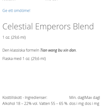
Ge ett omdöme!
Celestial Emperors Blend
1 oz. (29,6 ml)​
Den klassiska formeln
Tian wang bu xin dan
.
Flaska med 1 oz. (29,6 ml)
Kosttillskott - Ingredienser:
Min. dagl
Max dagl
Alkohol 18 – 22% vol. Vatten 55 – 65 %.
dos i mg
dos i mg