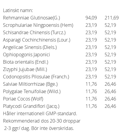
Latinskt namn:
Rehmanniae Glutinosae(G.)
94,09
211,69
Scrophulariae Ningpoensis (Hem)
23,19
52,19
Schisandrae Chinensis (Turcz.)
23,19
52,19
Asparagi Cochinchinensis (Lour.)
23,19
52,19
Angelicae Sinensis (Diels.)
23,19
52,19
Ophiopogonis Japonici
23,19
52,19
Biota orientalis (Endl.)
23,19
52,19
Zizyphi Jujubae (Mill.)
23,19
52,19
Codonopsitis Pilosulae (Franch.)
23,19
52,19
Salviae Miltiorrhizae (Bge.)
11,76
26,46
Polygalae Tenuifoliae (Wild.)
11,76
26,46
Poriae Cocos (Wolf)
11,76
26,46
Platycodi Grandiflori (Jacq.)
11,76
26,46
Håller internationell GMP-standard.
Rekommenderad dos 20-30 droppar
2-3 ggr/ dag. Bör inte överskridas.