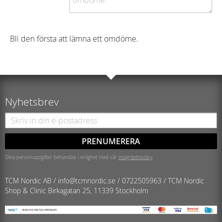
Bli den första att lämna ett omdöme.
Nyhetsbrev
PRENUMERERA
Dina personuppgifter behandlas i enlighet med vår
integritetspolicy
.
TCM Nordic AB /
info@tcmnordic.se
/
0722505963 / TCM Nordic
Shop & Clinic
Birkagatan 25, 11339 Stockholm