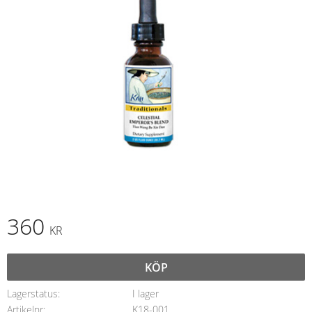
360
KR
KÖP
Lagerstatus
I lager
Artikelnr
K18-001