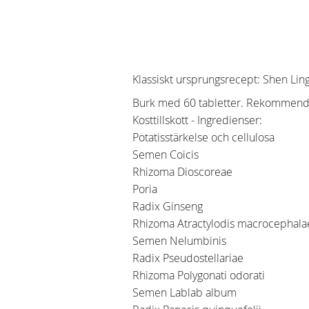
Klassiskt ursprungsrecept: Shen Lin
Burk med 60 tabletter. Rekommendera
Kosttillskott - Ingredienser:
Potatisstärkelse och cellulosa
Semen Coicis
Rhizoma Dioscoreae
Poria
Radix Ginseng
Rhizoma Atractylodis macrocephal
Semen Nelumbinis
Radix Pseudostellariae
Rhizoma Polygonati odorati
Semen Lablab album