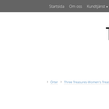
Startsida
Om oss
Kundtjänst
Örter
Three Treasures-Women's Trea