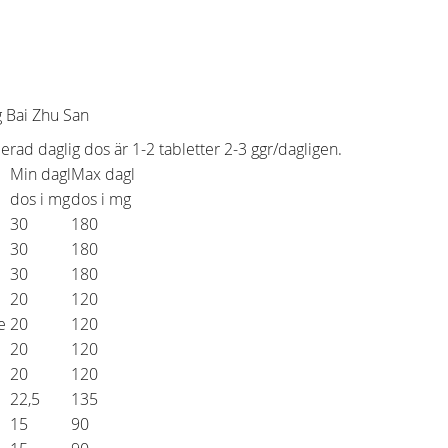
g Bai Zhu San
d daglig dos är 1-2 tabletter 2-3 ggr/dagligen.
Min dagl
Max dagl
dos i mg
dos i mg
30
180
30
180
30
180
20
120
ae
20
120
20
120
20
120
22,5
135
15
90