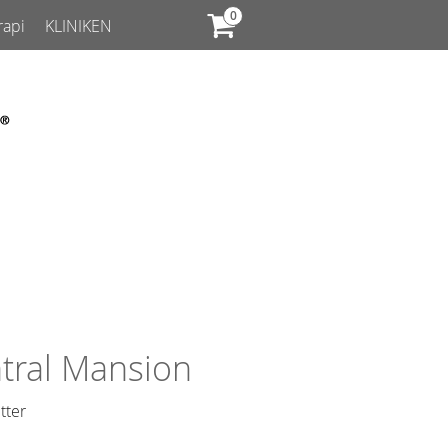
rapi
KLINIKEN
tral Mansion
tter​