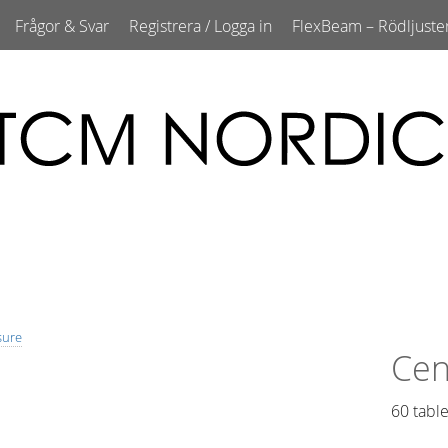
Frågor & Svar
Registrera / Logga in
FlexBeam – Rödljuste
sure
Cen
60 table