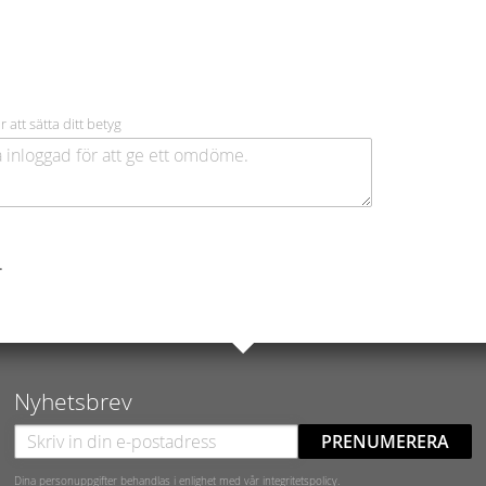
r att sätta ditt betyg
.
Nyhetsbrev
PRENUMERERA
Dina personuppgifter behandlas i enlighet med vår
integritetspolicy
.