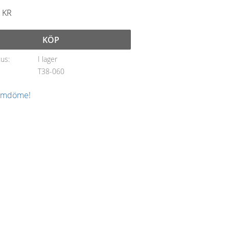
KR
KÖP
tus
I lager
T38-060
 omdöme!