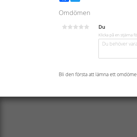
Omdömen
Du
Klicka på en stjärna fö
Bli den första att lämna ett omdöme