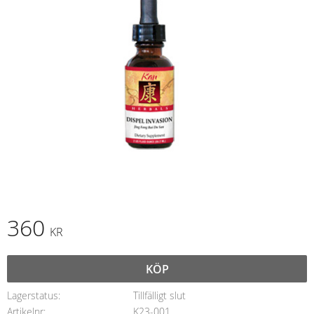
360
KR
KÖP
Lagerstatus
Tillfälligt slut
Artikelnr
K23-001