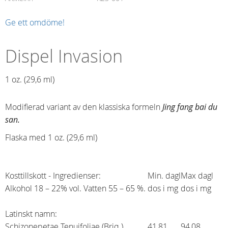
Ge ett omdöme!
Dispel Invasion
1 oz. (29,6 ml)​
Modifierad variant av den klassiska formeln
Jing fang bai du
san
.
Flaska med 1 oz. (29,6 ml)
Kosttillskott - Ingredienser:
Min. dagl
Max dagl
Alkohol 18 – 22% vol. Vatten 55 – 65 %.
dos i mg
dos i mg
Latinskt namn:
Schizonepetae Tenuifoliae (Briq.)
41,81
94,08