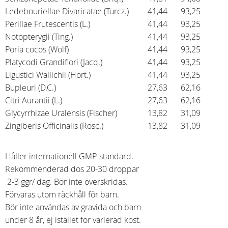
Ledebouriellae Divaricatae (Turcz.)
41,44
93,25
Perillae Frutescentis (L.)
41,44
93,25
Notopterygii (Ting.)
41,44
93,25
Poria cocos (Wolf)
41,44
93,25
Platycodi Grandiflori (Jacq.)
41,44
93,25
Ligustici Wallichii (Hort.)
41,44
93,25
Bupleuri (D.C.)
27,63
62,16
Citri Aurantii (L.)
27,63
62,16
Glycyrrhizae Uralensis (Fischer)
13,82
31,09
Zingiberis Officinalis (Rosc.)
13,82
31,09
Håller internationell GMP-standard.
Rekommenderad dos 20-30 droppar
2-3 ggr/ dag. Bör inte överskridas.
Förvaras utom räckhåll för barn.
Bör inte användas av gravida och barn
under 8 år, ej istället för varierad kost.