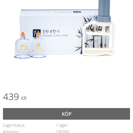
439
KR
KÖP
Lagerstatus
I lager
Artikelnr
DB360