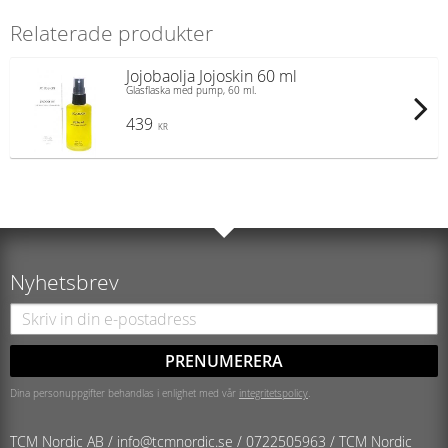
Relaterade produkter
Jojobaolja Jojoskin 60 ml
Glasflaska med pump, 60 ml.
439
KR
Nyhetsbrev
PRENUMERERA
Dina personuppgifter behandlas i enlighet med vår
integritetspolicy
.
TCM Nordic AB /
info@tcmnordic.se
/
0722505963 / TCM Nordic