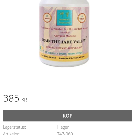
385
KR
KÖP
Lagerstatus
I lager
Artikelnr
T47-060