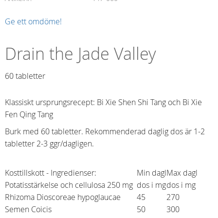
Ge ett omdöme!
Drain the Jade Valley
60 tabletter​
Klassiskt ursprungsrecept: Bi Xie Shen Shi Tang och Bi Xie
Fen Qing Tang
Burk med 60 tabletter. Rekommenderad daglig dos är 1-2
tabletter 2-3 ggr/dagligen.
Kosttillskott - Ingredienser:
Min dagl
Max dagl
Potatisstärkelse och cellulosa 250 mg
dos i mg
dos i mg
Rhizoma Dioscoreae hypoglaucae
45
270
Semen Coicis
50
300