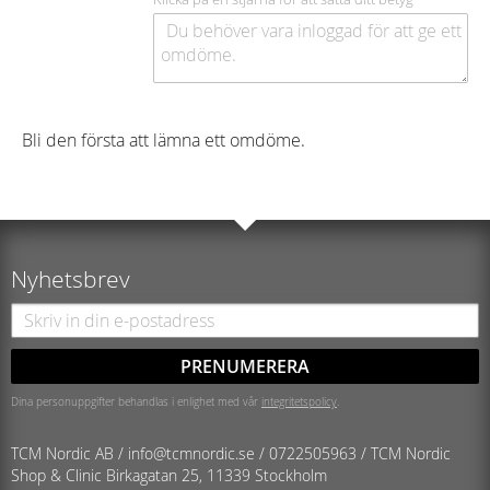
Bli den första att lämna ett omdöme.
Nyhetsbrev
PRENUMERERA
Dina personuppgifter behandlas i enlighet med vår
integritetspolicy
.
TCM Nordic AB /
info@tcmnordic.se
/
0722505963 / TCM Nordic
Shop & Clinic
Birkagatan 25, 11339 Stockholm