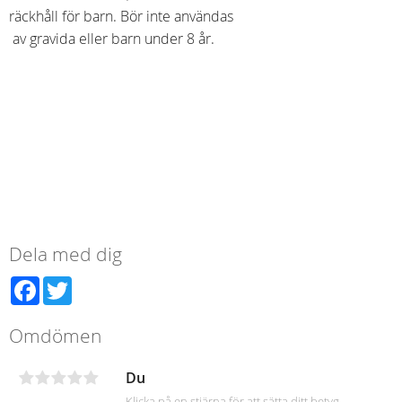
räckhåll för barn. Bör inte användas
av gravida eller barn under 8 år.
Dela med dig
Facebook
Twitter
Omdömen
Du
Klicka på en stjärna för att sätta ditt betyg