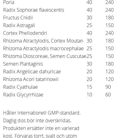
Poria
40
240
Radix Sophorae flavescentis
40
240
Fructus Cnidii
30
180
Radix Astragali
25
150
Cortex Phellodendri
40
240
Rhizoma Atractylodis, Cortex Moutan
30
180
Rhizoma Atractylodis macrocephalae
25
150
Rhizoma Dioscoreae, Semen Cuscutae
25
150
Semen Plantaginis
30
180
Radix Angelicae dahuricae
20
120
Rhizoma Acori tatarinowii
20
120
Radix Cyathulae
15
90
Radix Glycyrrhizae
10
60
Håller internationell GMP-standard.
Daglig dos bör inte överskridas.
Produkten ersätter inte en varierad
kost. Förvaras torrt, svalt och utom