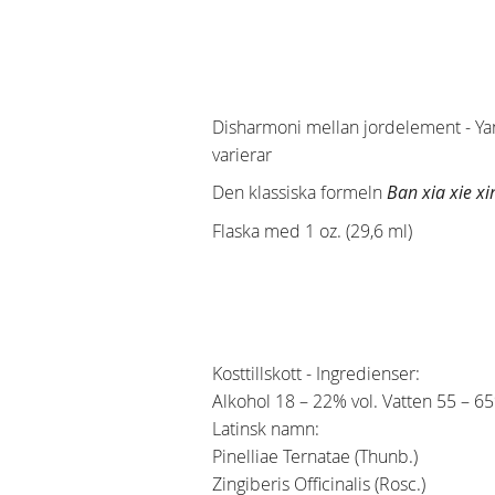
Disharmoni mellan jordelement - Yan
varierar
Den klassiska formeln
Ban xia xie xi
Flaska med 1 oz. (29,6 ml)
Kosttillskott - Ingredienser:
Alkohol 18 – 22% vol. Vatten 55 – 6
Latinsk namn:
Pinelliae Ternatae (Thunb.)
Zingiberis Officinalis (Rosc.)