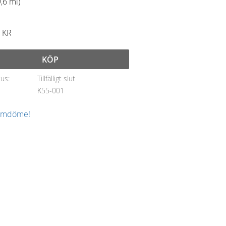
,6 ml)​
KR
KÖP
tus
Tillfälligt slut
K55-001
 omdöme!