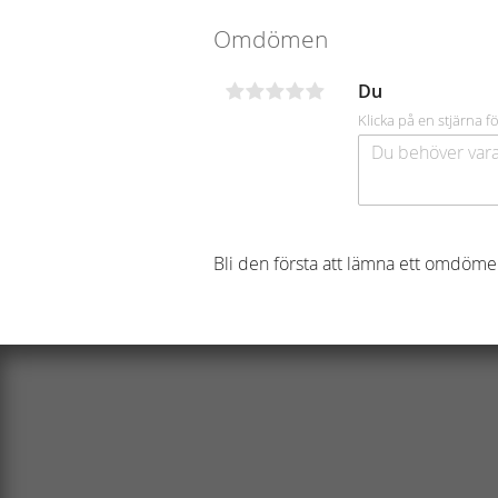
Omdömen
Du
Klicka på en stjärna fö
Bli den första att lämna ett omdöme