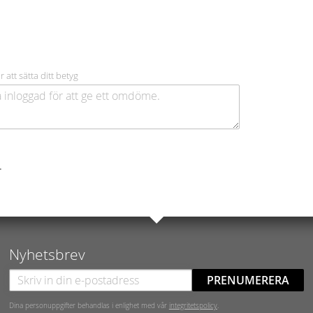
r att sätta ditt betyg
.
Nyhetsbrev
PRENUMERERA
Dina personuppgifter behandlas i enlighet med vår
integritetspolicy
.