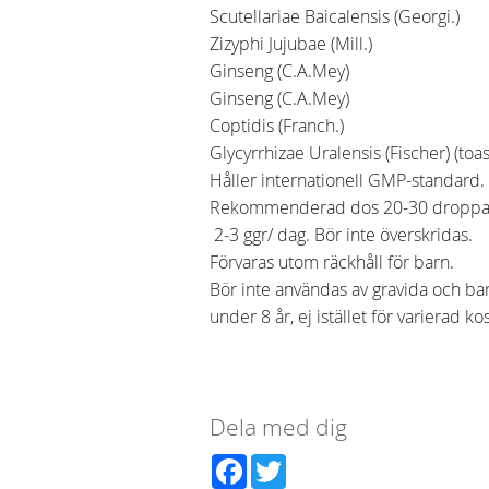
Scutellariae Baicalensis (Georgi.)
Zizyphi Jujubae (Mill.)
Ginseng (C.A.Mey)
Ginseng (C.A.Mey)
Coptidis (Franch.)
Glycyrrhizae Uralensis (Fischer) (toa
Håller internationell GMP-standard.
Rekommenderad dos 20-30 droppa
2-3 ggr/ dag. Bör inte överskridas.
Förvaras utom räckhåll för barn.
Bör inte användas av gravida och b
under 8 år, ej istället för varierad kos
Dela med dig
Facebook
Twitter