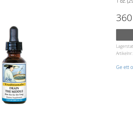
1 oz. (29
360
Lagersta
Artikelnr
Ge ett