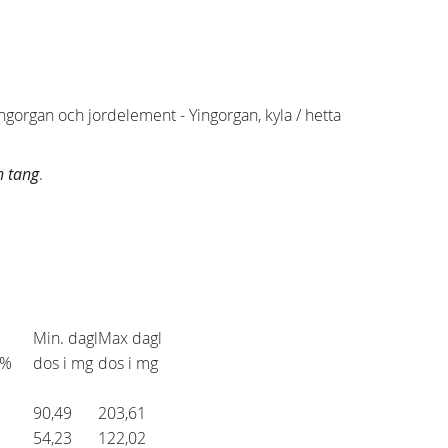
gorgan och jordelement - Yingorgan, kyla / hetta
n tang
.
Min. dagl
Max dagl
5%
dos i mg
dos i mg
90,49
203,61
54,23
122,02