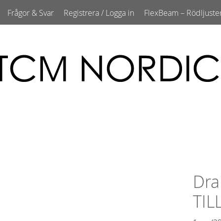
Frågor & Svar
Registrera / Logga in
FlexBeam – Rödljuste
Dra
TIL