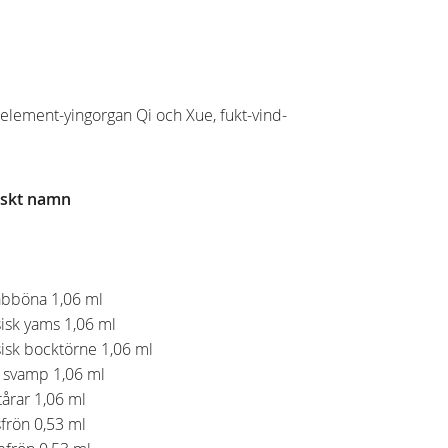
lement-yingorgan Qi och Xue, fukt-vind-
skt namn
abböna 1,06 ml
isk yams 1,06 ml
isk bocktörne 1,06 ml
a svamp 1,06 ml
tårar 1,06 ml
frön 0,53 ml