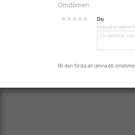
Omdömen
Du
Klicka på en stjärna fö
Bli den första att lämna ett omdöme