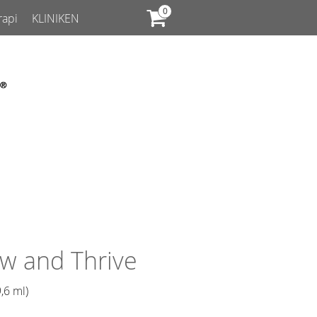
rapi
KLINIKEN
w and Thrive
,6 ml)​