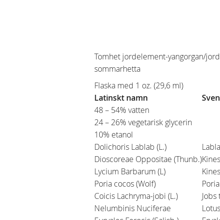
Tomhet jordelement-yangorgan/jorde
sommarhetta
Flaska med 1 oz. (29,6 ml)
Latinskt namn
Sven
48 – 54% vatten
24 – 26% vegetarisk glycerin
10% etanol
Dolichoris Lablab (L.)
Labl
Dioscoreae Oppositae (Thunb.)
Kines
Lycium Barbarum (L)
Kines
Poria cocos (Wolf)
Pori
Coicis Lachryma-jobi (L.)
Jobs 
Nelumbinis Nuciferae
Lotus