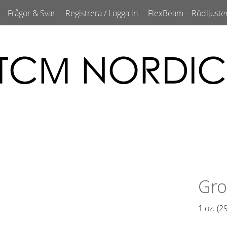
Frågor & Svar
Registrera / Logga in
FlexBeam – Rödljuste
Gro
1 oz. (29