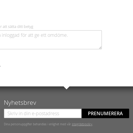
r att sätta ditt betyg
.
Nyhetsbrev
PRENUMERERA
Dina personuppgifter behandlas i enlighet med vår
integritetspolicy
.