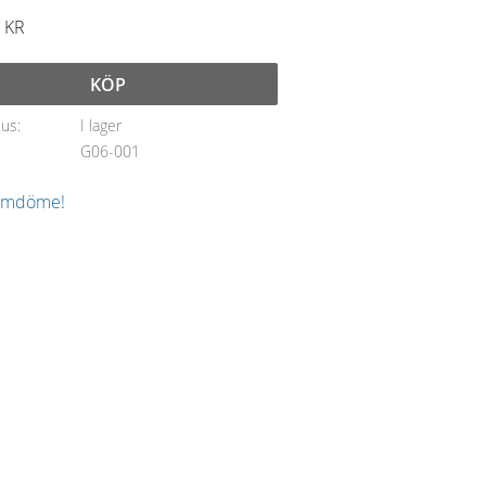
KR
KÖP
tus
I lager
G06-001
 omdöme!