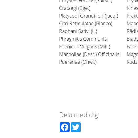
Euryales Ferocis (Salisb.)
Eryal
Crataegi (Bge.)
Kines
Platycodi Grandiflori (Jacq.)
Prakt
Citri Reticulatae (Blanco)
Mand
Raphani Sativi (L.)
Rädis
Phragmitis Communis
Bladv
Foeniculi Vulgaris (Mill.)
Fänko
Magnoliae (Desr.) Officinalis
Magn
Puerariae (Ohwi.)
Kudz
Dela med dig
Facebook
Twitter