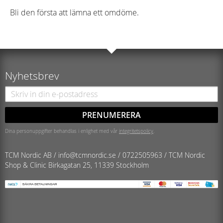
Bli den första att lämna ett omdöme.
Nyhetsbrev
PRENUMERERA
Dina personuppgifter behandlas i enlighet med vår
integritetspolicy
.
TCM Nordic AB /
info@tcmnordic.se
/
0722505963 / TCM Nordic
Shop & Clinic
Birkagatan 25, 11339 Stockholm