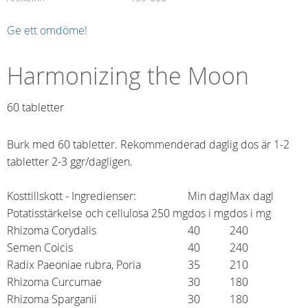
Ge ett omdöme!
Harmonizing the Moon
60 tabletter
Burk med 60 tabletter. Rekommenderad daglig dos är 1-2
tabletter 2-3 ggr/dagligen.
Kosttillskott - Ingredienser:
Min dagl
Max dagl
Potatisstärkelse och cellulosa 250 mg
dos i mg
dos i mg
Rhizoma Corydalis
40
240
Semen Coicis
40
240
Radix Paeoniae rubra, Poria
35
210
Rhizoma Curcumae
30
180
Rhizoma Sparganii
30
180