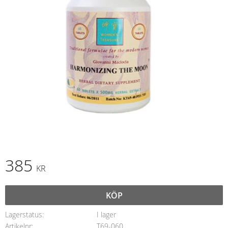
385
KR
KÖP
Lagerstatus
I lager
Artikelnr
T69-060