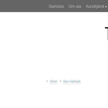
Startsida
Om oss
Kundtjänst
Örter
Kan Herbals