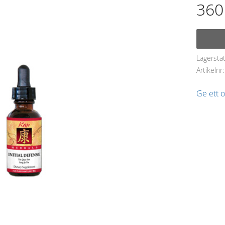
360
Lagersta
Artikelnr
Ge ett