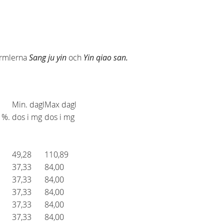
formlerna
Sang ju yin
och
Yin qiao san
.
Min. dagl
Max dagl
5 %.
dos i mg
dos i mg
49,28
110,89
37,33
84,00
37,33
84,00
37,33
84,00
37,33
84,00
37,33
84,00