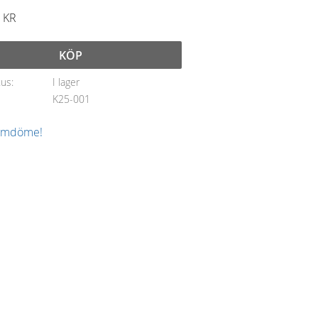
KR
KÖP
tus
I lager
K25-001
 omdöme!