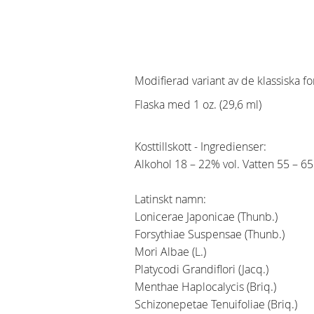
Modifierad variant av de klassiska 
Flaska med 1 oz. (29,6 ml)
Kosttillskott - Ingredienser:
Alkohol 18 – 22% vol. Vatten 55 – 6
Latinskt namn:
Lonicerae Japonicae (Thunb.)
Forsythiae Suspensae (Thunb.)
Mori Albae (L.)
Platycodi Grandiflori (Jacq.)
Menthae Haplocalycis (Briq.)
Schizonepetae Tenuifoliae (Briq.)