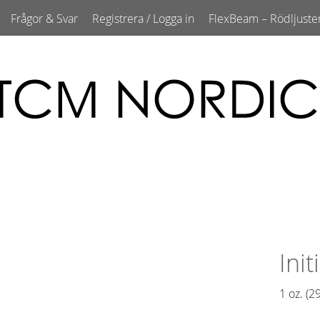
Frågor & Svar
Registrera / Logga in
FlexBeam – Rödljuste
Ini
1 oz. (29