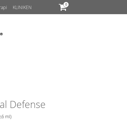
rapi
KLINIKEN
tial Defense
,6 ml)​