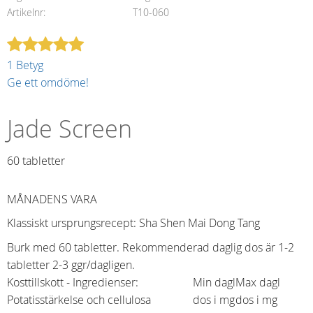
Artikelnr
T10-060
1 Betyg
Ge ett omdöme!
Jade Screen
60 tabletter​
MÅNADENS VARA
Klassiskt ursprungsrecept: Sha Shen Mai Dong Tang
Burk med 60 tabletter. Rekommenderad daglig dos är 1-2
tabletter 2-3 ggr/dagligen.
Kosttillskott - Ingredienser:
Min dagl
Max dagl
Potatisstärkelse och cellulosa
dos i mg
dos i mg