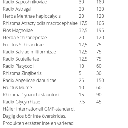
Radix Saposhnikoviae
30
180
Radix Astragali
20
120
Herba Menthae haplocalycis
20
120
Rhizoma Atractylodis macrocephalae
17,5
105
Flos Magnoliae
32,5
195
Herba Schizonepetae
20
120
Fructus Schisandrae
12,5
75
Radix Salviae miltiorrhizae
12,5
75
Radix Scutellariae
12,5
75
Radix Platycodi
10
60
Rhizoma Zingiberis
5
30
Radix Angelicae dahuricae
25
150
Fructus Mume
10
60
Rhizoma Cynanchi stauntonii
15
90
Radix Glycyrrhizae
7,5
45
Håller internationell GMP-standard.
Daglig dos bör inte överskridas.
Produkten ersätter inte en varierad