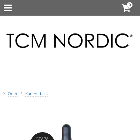
Örter
Kan Herbals
SPARA