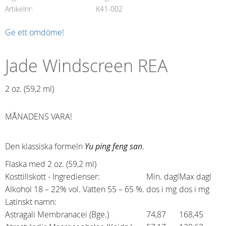
Artikelnr
K41-002
Ge ett omdöme!
Jade Windscreen REA
2 oz. (59,2 ml)​
MÅNADENS VARA!
Den klassiska formeln
Yu ping feng san
.
Flaska med 2 oz. (59,2 ml)
Kosttillskott - Ingredienser:
Min. dagl
Max dagl
Alkohol 18 – 22% vol. Vatten 55 – 65 %.
dos i mg
dos i mg
Latinskt namn:
Astragali Membranacei (Bge.)
74,87
168,45