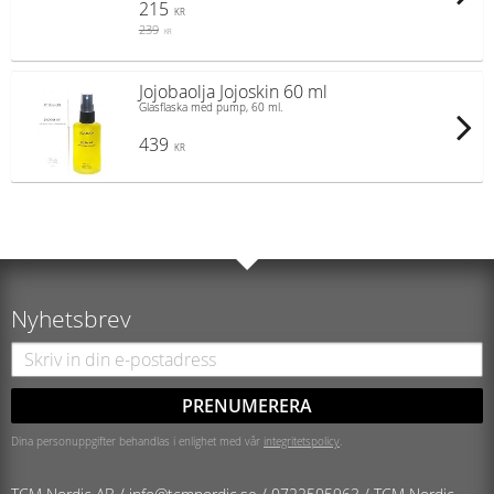
215
KR
239
KR
Jojobaolja Jojoskin 60 ml
Glasflaska med pump, 60 ml.
439
KR
Nyhetsbrev
PRENUMERERA
Dina personuppgifter behandlas i enlighet med vår
integritetspolicy
.