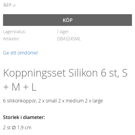
Ordinarie pris:
327
KR
KÖP
Lagerstatus
I lager
Artikelnr
DBA324SML
Ge ett omdöme!
Koppningsset Silikon 6 st, S
+ M + L
6 silikonkoppor, 2 x small 2 x medium 2 x large
Storlek i diameter:
2 st ∅ 1,9 cm