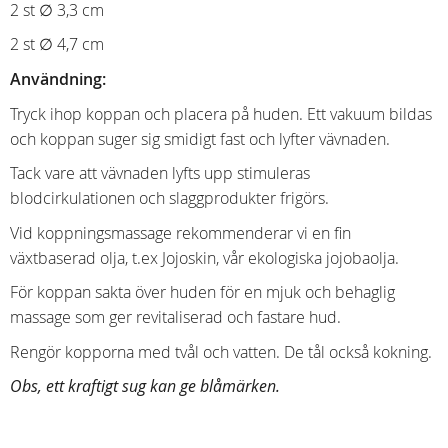
2 st ∅ 3,3 cm
2 st ∅ 4,7 cm
Användning:
Tryck ihop koppan och placera på huden. Ett vakuum bildas
och koppan suger sig smidigt fast och lyfter vävnaden.
Tack vare att vävnaden lyfts upp stimuleras
blodcirkulationen och slaggprodukter frigörs.
Vid koppningsmassage rekommenderar vi en fin
växtbaserad olja, t.ex Jojoskin, vår ekologiska jojobaolja.
För koppan sakta över huden för en mjuk och behaglig
massage som ger revitaliserad och fastare hud.
Rengör kopporna med tvål och vatten. De tål också kokning.
Obs, ett kraftigt sug kan ge blåmärken.