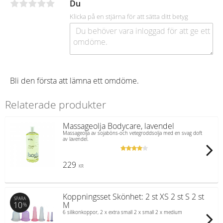
Du
Klicka på en stjärna för att sätta ditt betyg
Bli den första att lämna ett omdöme.
Relaterade produkter
Massageolja Bodycare, lavendel
Massageolja av sojaböns-och vetegroddsolja med en svag doft
av lavendel.
229
KR
Koppningsset Skönhet: 2 st XS 2 st S 2 st
SPARA
10
M
%
6 silikonkoppor, 2 x extra small 2 x small 2 x medium