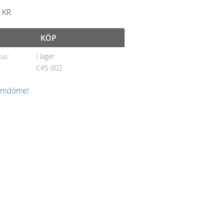
KR
KÖP
tus
I lager
C45-002
 omdöme!