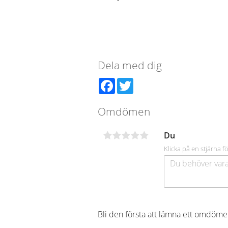
Dela med dig
Facebook
Twitter
Omdömen
Du
Klicka på en stjärna fö
Bli den första att lämna ett omdöme