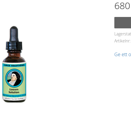
680
Lagersta
Artikelnr
Ge ett