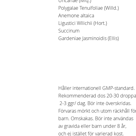
Uncariae (Miq.)
Polygalae Tenuifoliae (Willd.)
Anemone altaica
Ligustici Wllichii (Hort.)
Succinum
Gardeniae Jasminoidis (Ellis)
Håller internationell GMP-standard.
Rekommenderad dos 20-30 droppa
2-3 ggr/ dag. Bör inte överskridas.
Förvaras mörkt och utom räckhåll fö
barn. Omskakas. Bör inte användas
av gravida eller barn under 8 år,
och ej istället för varierad kost.