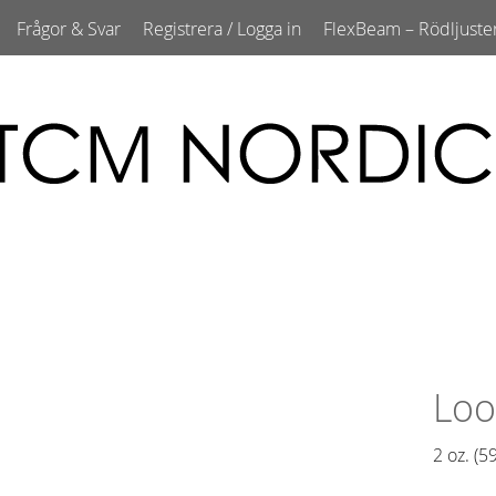
Frågor & Svar
Registrera / Logga in
FlexBeam – Rödljuste
Loo
2 oz. (59