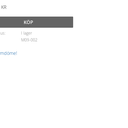
KR
KÖP
tus
I lager
M09-002
 omdöme!