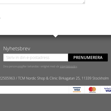
.
Nyhetsbrev
PRENUMERERA
Dina personuppgifter behandlas i enlighet med vår
integritetspolicy
.
22505963 / TCM Nordic Shop & Clinic
Birkagatan 25, 11339 Stockholm