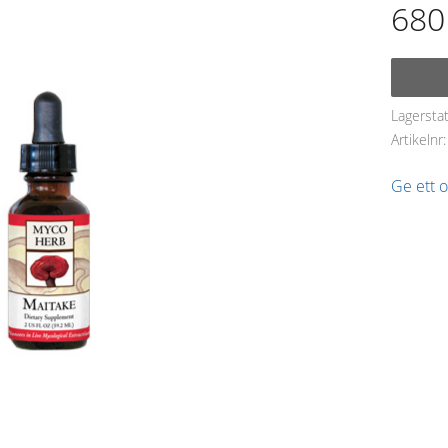
680
Lagersta
Artikelnr
Ge ett