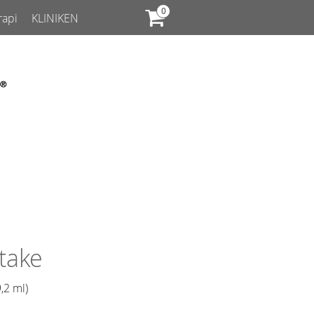
rapi
KLINIKEN
take
,2 ml)​