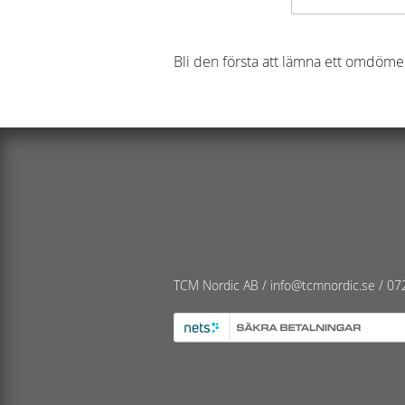
Bli den första att lämna ett omdöme
TCM Nordic AB /
info@tcmnordic.se
/
07