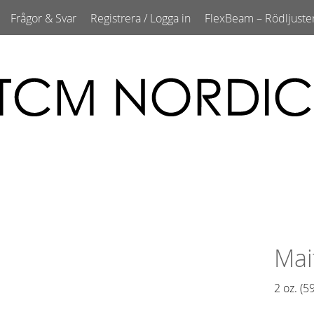
Frågor & Svar
Registrera / Logga in
FlexBeam – Rödljuste
Mai
2 oz. (59