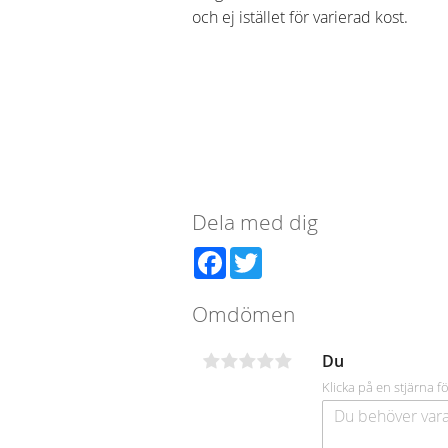
och ej istället för varierad kost.
Dela med dig
Facebook
Twitter
Omdömen
Du
Klicka på en stjärna fö