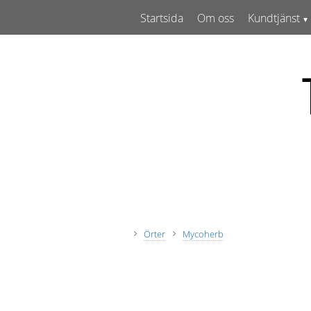
Startsida
Om oss
Kundtjänst
Örter
Mycoherb