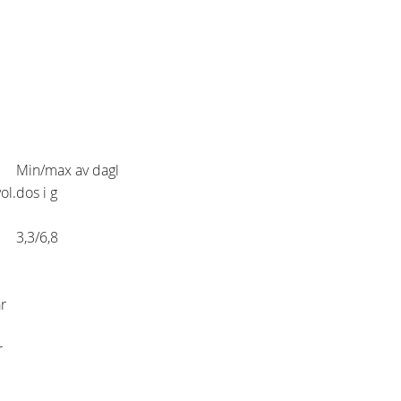
Min/max av dagl
ol.
dos i g
3,3/6,8
r
r