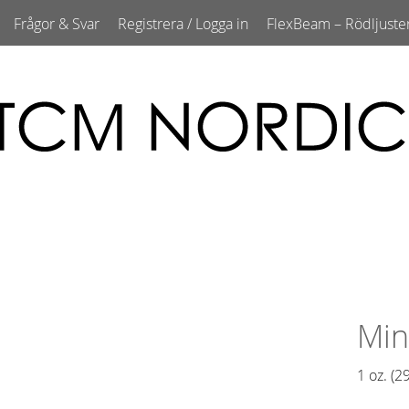
Frågor & Svar
Registrera / Logga in
FlexBeam – Rödljuste
Min
1 oz. (29