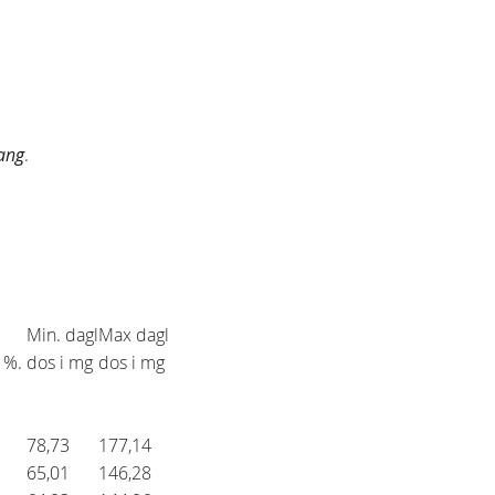
tang
.
Min. dagl
Max dagl
5 %.
dos i mg
dos i mg
78,73
177,14
65,01
146,28