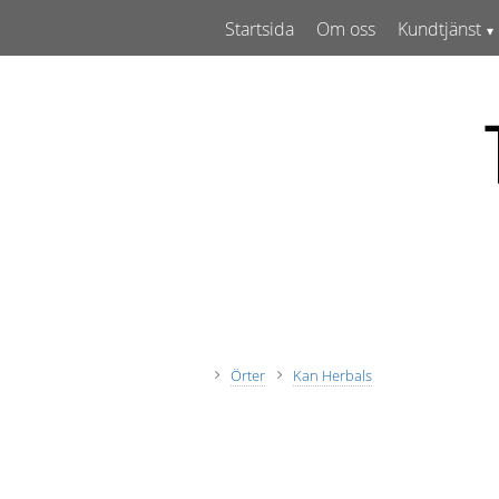
Startsida
Om oss
Kundtjänst
Örter
Kan Herbals