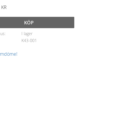
KR
KÖP
tus
I lager
K43-001
 omdöme!