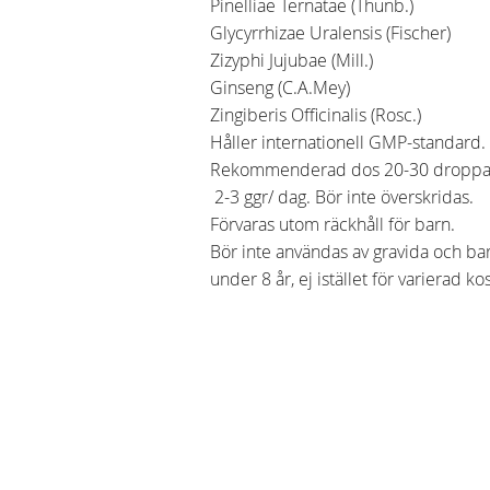
Pinelliae Ternatae (Thunb.)
Glycyrrhizae Uralensis (Fischer)
Zizyphi Jujubae (Mill.)
Ginseng (C.A.Mey)
Zingiberis Officinalis (Rosc.)
Håller internationell GMP-standard.
Rekommenderad dos 20-30 droppa
2-3 ggr/ dag. Bör inte överskridas.
Förvaras utom räckhåll för barn.
Bör inte användas av gravida och b
under 8 år, ej istället för varierad kos