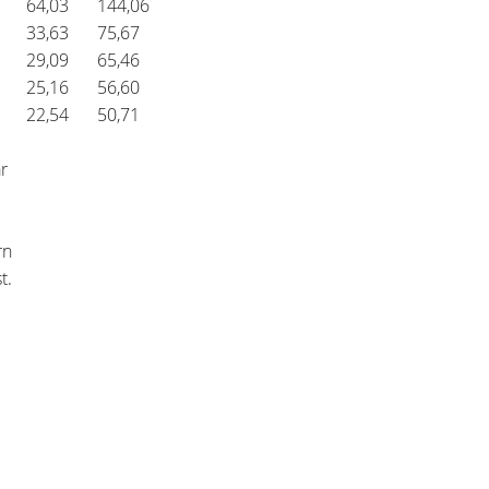
64,03
144,06
33,63
75,67
29,09
65,46
25,16
56,60
22,54
50,71
r
arn
t.