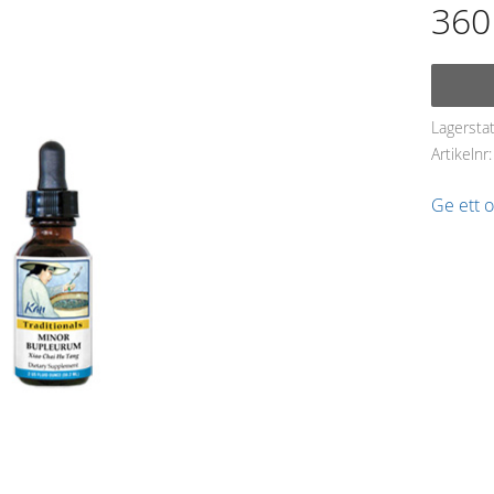
360
Lagersta
Artikelnr
Ge ett