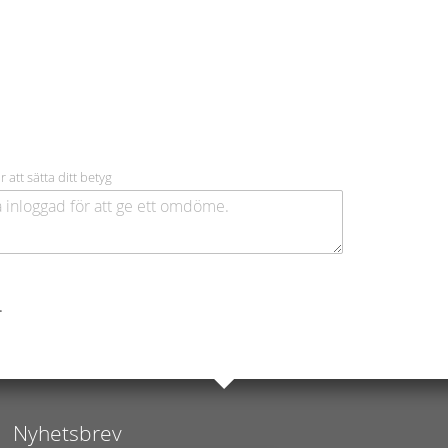
r att sätta ditt betyg
.
Nyhetsbrev