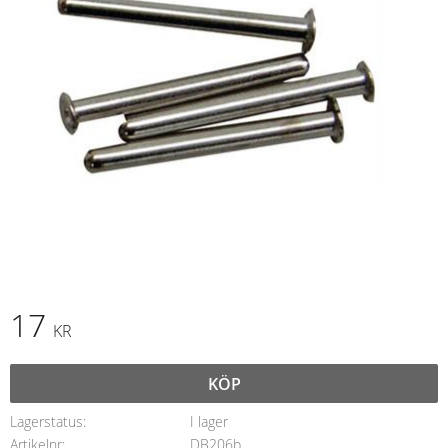
17
KR
KÖP
Lagerstatus
I lager
Artikelnr
DB206b