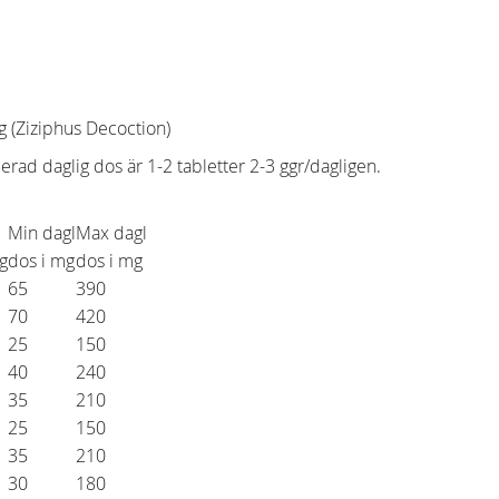
 (Ziziphus Decoction)
d daglig dos är 1-2 tabletter 2-3 ggr/dagligen.
Min dagl
Max dagl
g
dos i mg
dos i mg
65
390
70
420
25
150
40
240
35
210
25
150
35
210
30
180