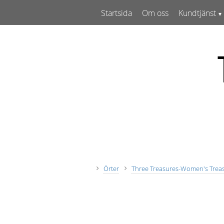
Startsida
Om oss
Kundtjänst
Örter
Three Treasures-Women's Trea