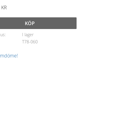
KR
KÖP
tus
I lager
T78-060
 omdöme!