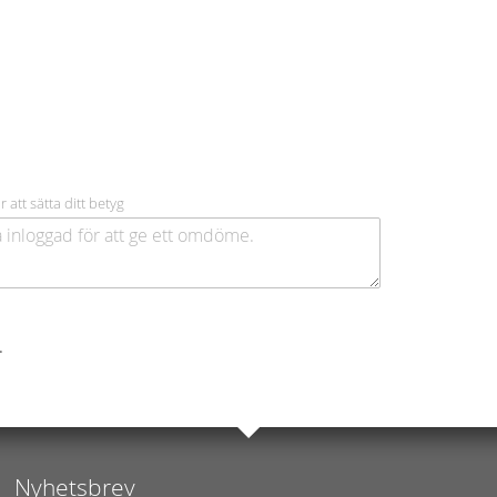
r att sätta ditt betyg
.
Nyhetsbrev