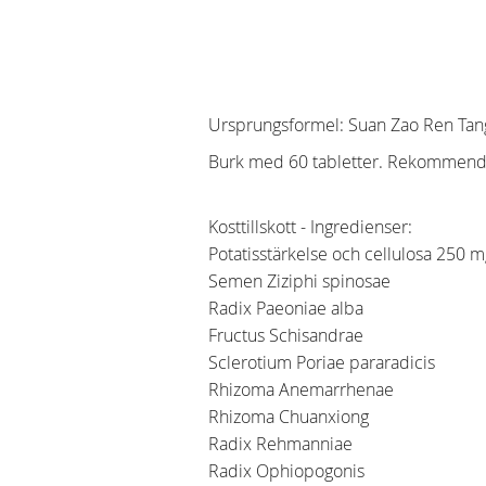
Ursprungsformel: Suan Zao Ren Tang
Burk med 60 tabletter. Rekommendera
Kosttillskott - Ingredienser:
Potatisstärkelse och cellulosa 250 m
Semen Ziziphi spinosae
Radix Paeoniae alba
Fructus Schisandrae
Sclerotium Poriae pararadicis
Rhizoma Anemarrhenae
Rhizoma Chuanxiong
Radix Rehmanniae
Radix Ophiopogonis