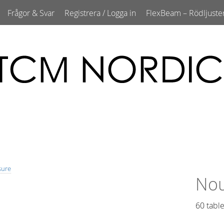
Frågor & Svar
Registrera / Logga in
FlexBeam – Rödljuste
sure
Nou
60 table