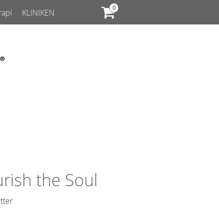
rapi
KLINIKEN
rish the Soul
tter​