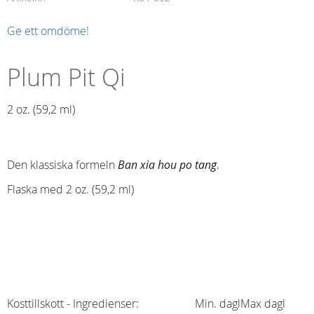
Ge ett omdöme!
Plum Pit Qi
2 oz. (59,2 ml)​
Den klassiska formeln
Ban xia hou po tang
.
Flaska med 2 oz. (59,2 ml)
Kosttillskott - Ingredienser:
Min. dagl
Max dagl