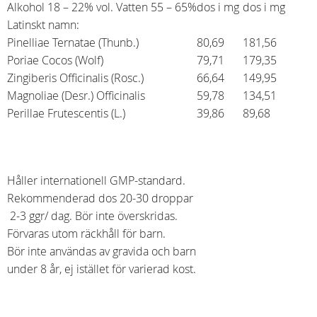
Alkohol 18 – 22% vol. Vatten 55 – 65%
dos i mg
dos i mg
Latinskt namn:
Pinelliae Ternatae (Thunb.)
80,69
181,56
Poriae Cocos (Wolf)
79,71
179,35
Zingiberis Officinalis (Rosc.)
66,64
149,95
Magnoliae (Desr.) Officinalis
59,78
134,51
Perillae Frutescentis (L.)
39,86
89,68
Håller internationell GMP-standard.
Rekommenderad dos 20-30 droppar
2-3 ggr/ dag. Bör inte överskridas.
Förvaras utom räckhåll för barn.
Bör inte användas av gravida och barn
under 8 år, ej istället för varierad kost.