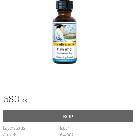
680
KR
KÖP
Lagerstatus
I lager
Artikelnr
K64-002