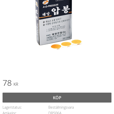
78
KR
KÖP
Lagerstatus
Beställningsvara
Artikelnr
DB506A