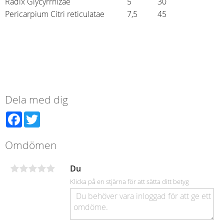
Radix Glycyrrhizae
5
30
Pericarpium Citri reticulatae
7,5
45
Dela med dig
Facebook
Twitter
Omdömen
Du
Klicka på en stjärna för att sätta ditt betyg