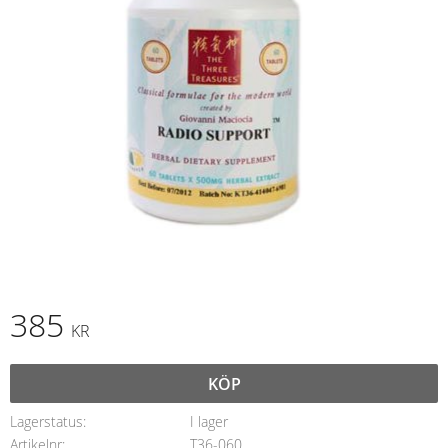
385
KR
KÖP
Lagerstatus
I lager
Artikelnr
T36-060