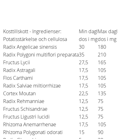
Kosttillskott - Ingredienser:
Min dagl
Max dagl
Potatisstärkelse och cellulosa
dos i mg
dos i mg
Radix Angelicae sinensis
30
180
Radix Polygoni multiflori preparata
35
210
Fructus Lycii
27,5
165
Radix Astragali
17,5
105
Flos Carthami
17,5
105
Radix Salviae miltiorrhizae
17,5
105
Cortex Moutan
22,5
135
Radix Rehmanniae
12,5
75
Fructus Schisandrae
12,5
75
Fructus Ligustri lucidi
12,5
75
Rhizoma Anemarrhenae
17,5
105
Rhizoma Polygonati odorati
15
90