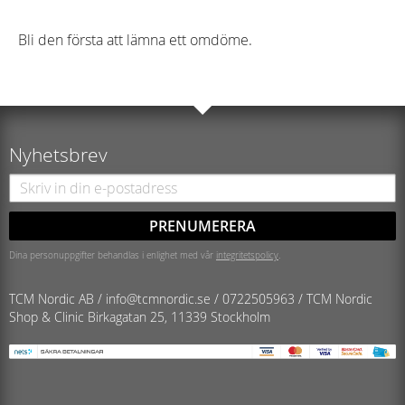
Bli den första att lämna ett omdöme.
Nyhetsbrev
PRENUMERERA
Dina personuppgifter behandlas i enlighet med vår
integritetspolicy
.
TCM Nordic AB /
info@tcmnordic.se
/
0722505963 / TCM Nordic
Shop & Clinic
Birkagatan 25, 11339 Stockholm