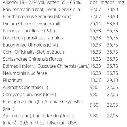
Alkohol 18 – 22% vol. Vatten 55 – 65 %.
dos i mg
dos i mg
Raw rehmannia root, Cornu Cervi Colla
32,67
73,50
Eleuthercoccus Senticosi (Maxim.)
32,67
73,50
Lycium Chinensis Fructis mill.
26,14
58,80
Paeoniae Lactiflorae (Pall.)
16,33
36,75
Loranthus parasiticus ramulus.
16,33
36,75
Eucommiae Ulmoidis (Oliv.)
16,33
36,75
Corni Officinalis (Sieb.et Zucc.)
16,33
36,75
Schisandrae Chinensis (Turcz)
16,33
36,75
Epimedii (Morr.), Cuscutae Chinensis (Lam.)
16,33
36,75
Nelumbinis Nuciferae
16,33
36,75
Fluoritum
13,07
29,40
Alismatis Orientalis (L.)
9,80
22,05
Cordyceps Sinensis (Berk.)
9,80
22,05
Plantago asiatica (L.), Alpiniae Oxyphyllae
9,80
22,05
(Miq.)
Amomi (Lour.), Phellodendri (Rupr.)
9,80
22,05
Innehåll 29,6 ml/1 oz. Tillverkat i USA.