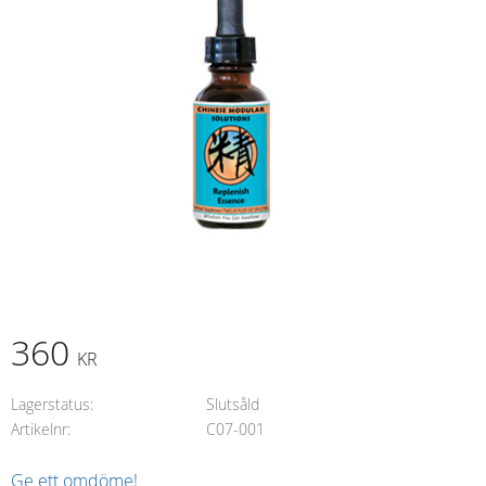
360
KR
Lagerstatus
Slutsåld
Artikelnr
C07-001
Ge ett omdöme!