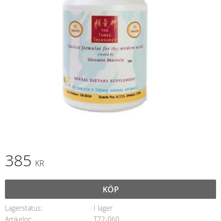
385
KR
KÖP
Lagerstatus
I lager
Artikelnr
T72-060