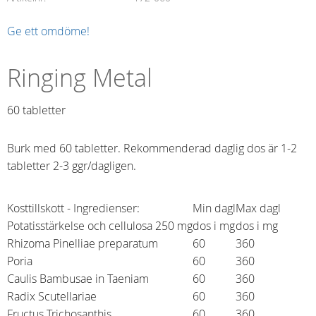
Ge ett omdöme!
Ringing Metal
60 tabletter​
Burk med 60 tabletter. Rekommenderad daglig dos är 1-2
tabletter 2-3 ggr/dagligen.
Kosttillskott - Ingredienser:
Min dagl
Max dagl
Potatisstärkelse och cellulosa 250 mg
dos i mg
dos i mg
Rhizoma Pinelliae preparatum
60
360
Poria
60
360
Caulis Bambusae in Taeniam
60
360
Radix Scutellariae
60
360
Fructus Trichosanthis
60
360