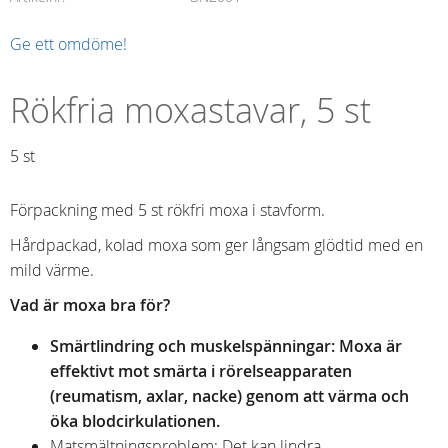
Ge ett omdöme!
Rökfria moxastavar, 5 st
5 st
Förpackning med 5 st rökfri moxa i stavform.
Hårdpackad, kolad moxa som ger långsam glödtid med en
mild värme.
Vad är moxa bra för?
Smärtlindring och muskelspänningar: Moxa är
effektivt mot smärta i rörelseapparaten
(reumatism, axlar, nacke) genom att värma och
öka blodcirkulationen.
Matsmältningsproblem: Det kan lindra