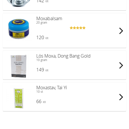
142
KR
Moxabalsam
20 gram
120
KR
Lös Moxa, Dong Bang Gold
10 gram
149
KR
Moxastav, Tai Yi
10 st
66
KR