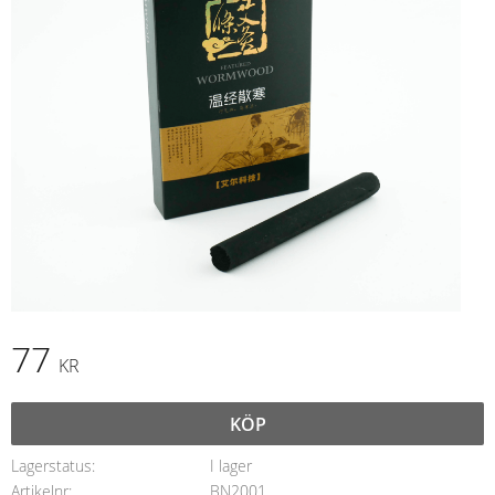
77
KR
KÖP
Lagerstatus
I lager
Artikelnr
BN2001