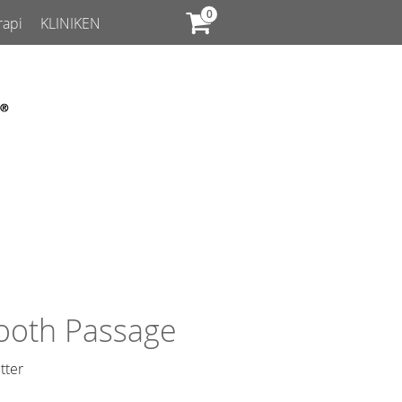
rapi
KLINIKEN
oth Passage
tter​