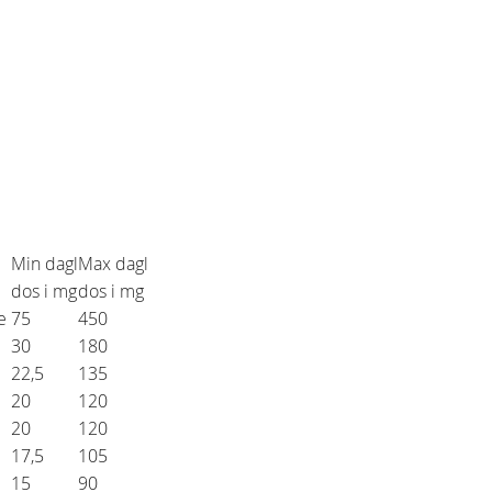
Min dagl
Max dagl
dos i mg
dos i mg
ae
75
450
30
180
22,5
135
20
120
20
120
17,5
105
15
90