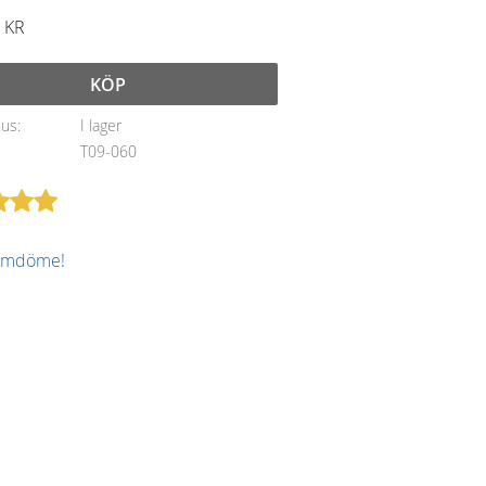
KR
KÖP
tus
I lager
T09-060
 omdöme!