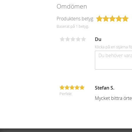
Omdömen
Produktens betyg
Baserat på 1 betyg.
Du
Klicka på en stjärna fö
Stefan S.
Perfekt
Mycket bittra örte