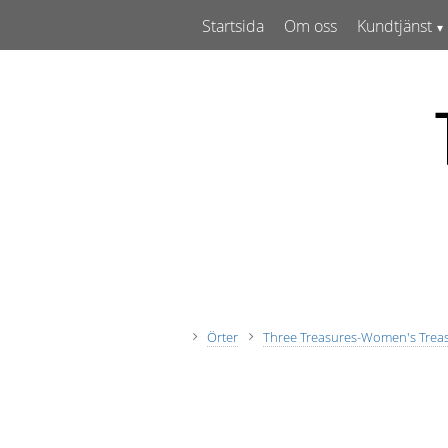
Startsida
Om oss
Kundtjänst
Örter
Three Treasures-Women's Trea