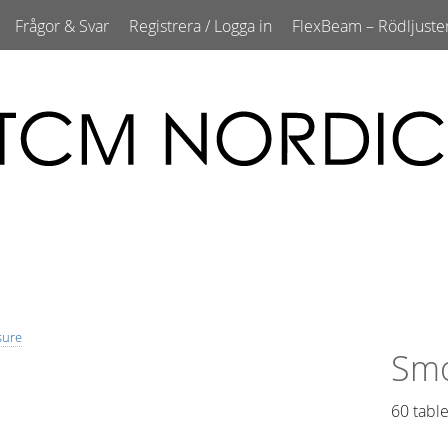
Frågor & Svar
Registrera / Logga in
FlexBeam – Rödljuste
sure
Smo
60 table