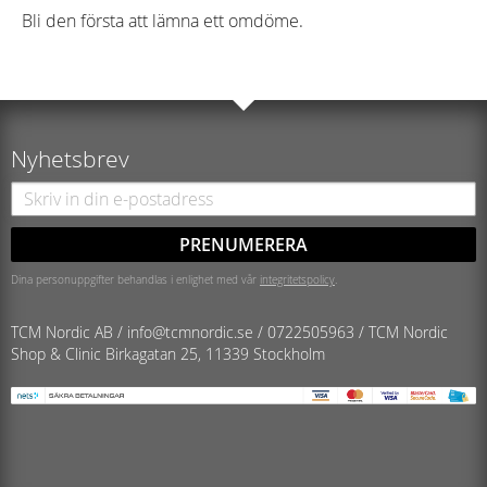
Bli den första att lämna ett omdöme.
Nyhetsbrev
PRENUMERERA
Dina personuppgifter behandlas i enlighet med vår
integritetspolicy
.
TCM Nordic AB /
info@tcmnordic.se
/
0722505963 / TCM Nordic
Shop & Clinic
Birkagatan 25, 11339 Stockholm