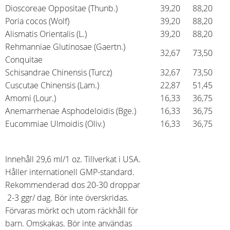
Dioscoreae Oppositae (Thunb.)
39,20
88,20
Poria cocos (Wolf)
39,20
88,20
Alismatis Orientalis (L.)
39,20
88,20
Rehmanniae Glutinosae (Gaertn.)
32,67
73,50
Conquitae
Schisandrae Chinensis (Turcz)
32,67
73,50
Cuscutae Chinensis (Lam.)
22,87
51,45
Amomi (Lour.)
16,33
36,75
Anemarrhenae Asphodeloidis (Bge.)
16,33
36,75
Eucommiae Ulmoidis (Oliv.)
16,33
36,75
Innehåll 29,6 ml/1 oz. Tillverkat i USA.
Håller internationell GMP-standard.
Rekommenderad dos 20-30 droppar
2-3 ggr/ dag. Bör inte överskridas.
Förvaras mörkt och utom räckhåll för
barn. Omskakas. Bör inte användas