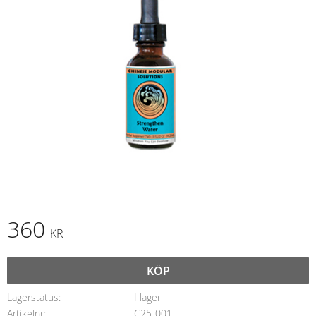
360
KR
KÖP
Lagerstatus
I lager
Artikelnr
C25-001