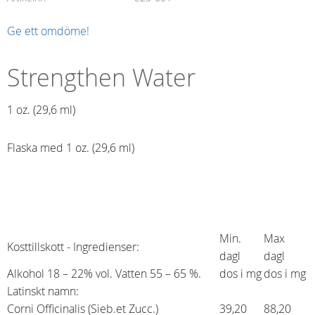
Ge ett omdöme!
Strengthen Water
1 oz. (29,6 ml)​
Flaska med 1 oz. (29,6 ml)
Min.
Max
Kosttillskott - Ingredienser:
dagl
dagl
Alkohol 18 – 22% vol. Vatten 55 – 65 %.
dos i mg
dos i mg
Latinskt namn:
Corni Officinalis (Sieb.et Zucc.)
39,20
88,20