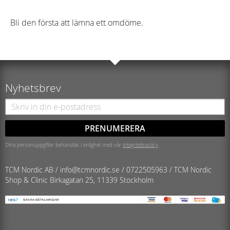
Bli den första att lämna ett omdöme.
Nyhetsbrev
PRENUMERERA
Dina personuppgifter behandlas i enlighet med vår
integritetspolicy
.
TCM Nordic AB /
info@tcmnordic.se
/
0722505963 / TCM Nordic
Shop & Clinic
Birkagatan 25, 11339 Stockholm