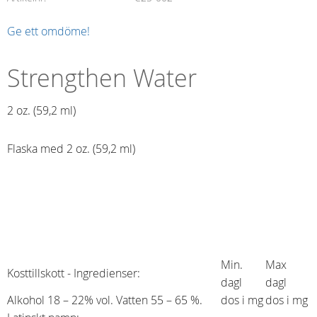
Ge ett omdöme!
Strengthen Water
2 oz. (59,2 ml)​
Flaska med 2 oz. (59,2 ml)
Min.
Max
Kosttillskott - Ingredienser:
dagl
dagl
Alkohol 18 – 22% vol. Vatten 55 – 65 %.
dos i mg
dos i mg