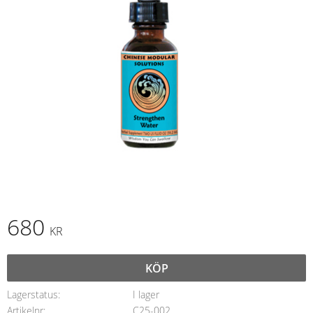
680
KR
KÖP
Lagerstatus
I lager
Artikelnr
C25-002