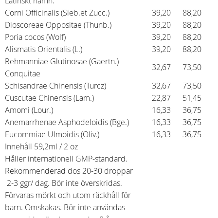
Latinskt namn:
Corni Officinalis (Sieb.et Zucc.)
39,20
88,20
Dioscoreae Oppositae (Thunb.)
39,20
88,20
Poria cocos (Wolf)
39,20
88,20
Alismatis Orientalis (L.)
39,20
88,20
Rehmanniae Glutinosae (Gaertn.)
32,67
73,50
Conquitae
Schisandrae Chinensis (Turcz)
32,67
73,50
Cuscutae Chinensis (Lam.)
22,87
51,45
Amomi (Lour.)
16,33
36,75
Anemarrhenae Asphodeloidis (Bge.)
16,33
36,75
Eucommiae Ulmoidis (Oliv.)
16,33
36,75
Innehåll 59,2ml / 2 oz
Håller internationell GMP-standard.
Rekommenderad dos 20-30 droppar
2-3 ggr/ dag. Bör inte överskridas.
Förvaras mörkt och utom räckhåll för
barn. Omskakas. Bör inte användas