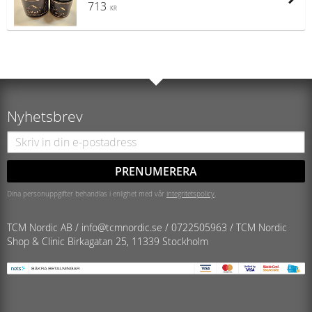
713
KR
Nyhetsbrev
PRENUMERERA
Dina personuppgifter behandlas i enlighet med vår
integritetspolicy
.
TCM Nordic AB /
info@tcmnordic.se
/
0722505963 / TCM Nordic
Shop & Clinic
Birkagatan 25, 11339 Stockholm