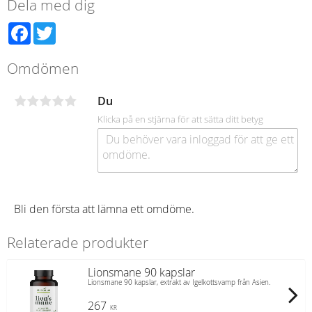
Dela med dig
Facebook
Twitter
Omdömen
Du
Klicka på en stjärna för att sätta ditt betyg
Bli den första att lämna ett omdöme.
Relaterade produkter
Lionsmane 90 kapslar
Lionsmane 90 kapslar, extrakt av Igelkottsvamp från Asien.
267
KR