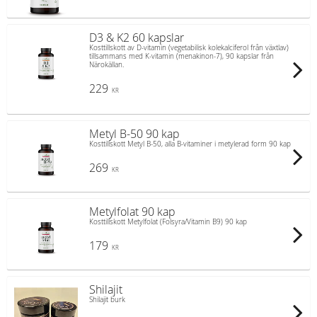
D3 & K2 60 kapslar
Kosttillskott av D-vitamin (vegetabilisk kolekalciferol från växtlav)
tillsammans med K-vitamin (menakinon-7), 90 kapslar från
Närokällan.
229
KR
Metyl B-50 90 kap
Kosttillskott Metyl B-50, alla B-vitaminer i metylerad form 90 kap
269
KR
Metylfolat 90 kap
Kosttillskott Metylfolat (Folsyra/Vitamin B9) 90 kap
179
KR
Shilajit
Shilajit burk