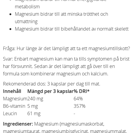
metabolism
Magnesium bidrar till att minska trötthet och
utmattning
Magnesium bidrar till bibehållandet av normalt skelett
Fråga: Hur länge är det lämpligt att ta ett magnesiumtillskott?
Svar: Enbart magnesium kan man ta tills symptomen på brist
har försvunnit. Sedan är det lämpligt att gå över till en
formula som kombinerar magnesium och kalcium.
Rekomenderad dos: 3 kapslar per dag till mat.
Innehåll
Mängd per 3 kapslar
% DRI*
Magnesium
240 mg
64%
B6-vitamin
5 mg
357%
Leucin
61 mg
-
Ingredienser:
Magnesium (magnesiumaskorbat,
magnesiumtaurat, magnesiumbisglycinat, magnesiummalat,