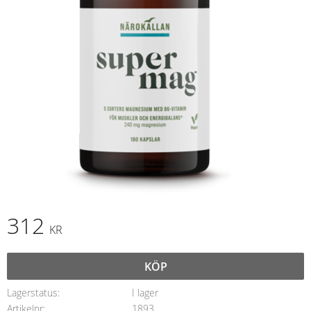
312
KR
KÖP
Lagerstatus
I lager
Artikelnr
1893