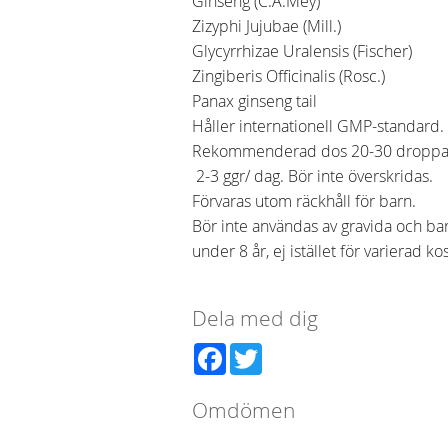
Ginseng (C.A.Mey)
Zizyphi Jujubae (Mill.)
Glycyrrhizae Uralensis (Fischer)
Zingiberis Officinalis (Rosc.)
Panax ginseng tail
Håller internationell GMP-standard.
Rekommenderad dos 20-30 droppa
2-3 ggr/ dag. Bör inte överskridas.
Förvaras utom räckhåll för barn.
Bör inte användas av gravida och b
under 8 år, ej istället för varierad kos
Dela med dig
Facebook
Twitter
Omdömen