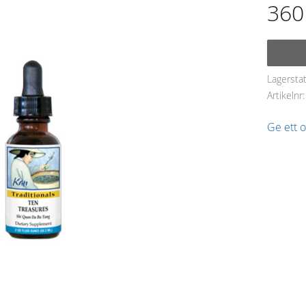
360
Lagersta
Artikelnr
Ge ett