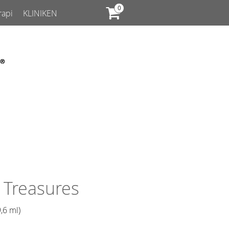
rapi
KLINIKEN
 Treasures
,6 ml)​