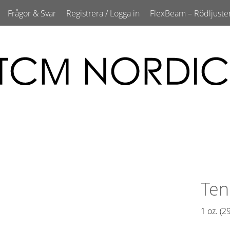
Frågor & Svar
Registrera / Logga in
FlexBeam – Rödljuste
Ten
1 oz. (29