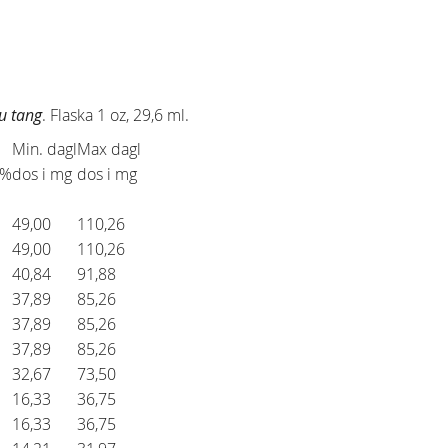
u tang
. Flaska 1 oz, 29,6 ml.
Min. dagl
Max dagl
5%
dos i mg
dos i mg
49,00
110,26
49,00
110,26
40,84
91,88
37,89
85,26
37,89
85,26
37,89
85,26
32,67
73,50
16,33
36,75
16,33
36,75