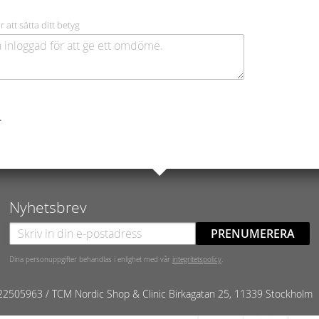
r att sätta ditt betyg
.
Nyhetsbrev
PRENUMERERA
Dina personuppgifter behandlas i enlighet med vår
integritetspolicy
.
22505963 / TCM Nordic Shop & Clinic
Birkagatan 25, 11339 Stockholm