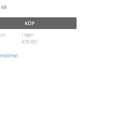
KR
KÖP
tus
I lager
K70-001
 omdöme!