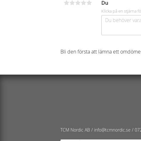
Du
Klicka på en stjärna fö
Bli den första att lämna ett omdöme
TCM Nordic AB /
info@tcmnordic.se
/
07