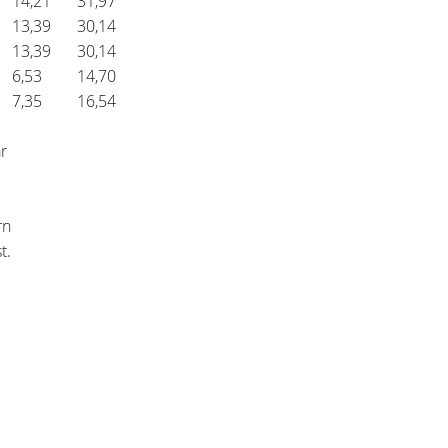
14,21
31,97
13,39
30,14
13,39
30,14
6,53
14,70
7,35
16,54
r
arn
t.