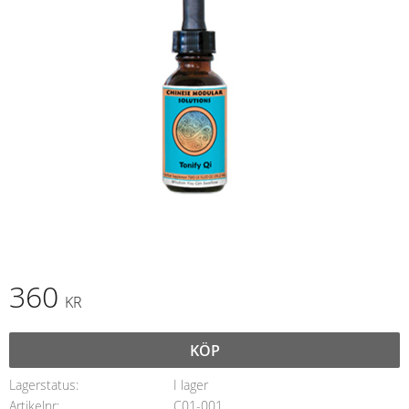
360
KR
KÖP
Lagerstatus
I lager
Artikelnr
C01-001