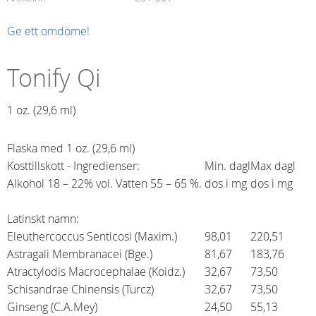
Ge ett omdöme!
Tonify Qi
1 oz. (29,6 ml)​
Flaska med 1 oz. (29,6 ml)
Kosttillskott - Ingredienser:
Min. dagl
Max dagl
Alkohol 18 – 22% vol. Vatten 55 – 65 %.
dos i mg
dos i mg
Latinskt namn:
Eleuthercoccus Senticosi (Maxim.)
98,01
220,51
Astragali Membranacei (Bge.)
81,67
183,76
Atractylodis Macrocephalae (Koidz.)
32,67
73,50
Schisandrae Chinensis (Turcz)
32,67
73,50
Ginseng (C.A.Mey)
24,50
55,13