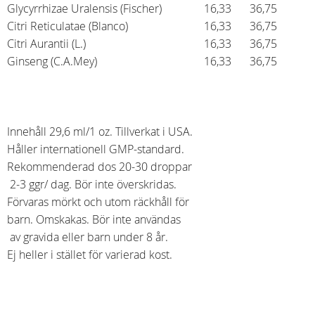
Glycyrrhizae Uralensis (Fischer)
16,33
36,75
Citri Reticulatae (Blanco)
16,33
36,75
Citri Aurantii (L.)
16,33
36,75
Ginseng (C.A.Mey)
16,33
36,75
Innehåll 29,6 ml/1 oz. Tillverkat i USA.
Håller internationell GMP-standard.
Rekommenderad dos 20-30 droppar
2-3 ggr/ dag. Bör inte överskridas.
Förvaras mörkt och utom räckhåll för
barn. Omskakas. Bör inte användas
av gravida eller barn under 8 år.
Ej heller i stället för varierad kost.