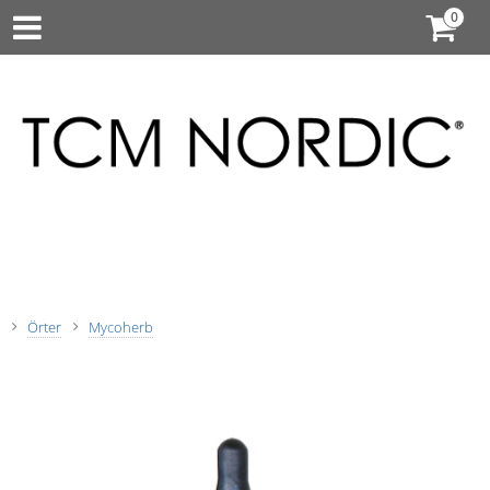
Örter
Mycoherb