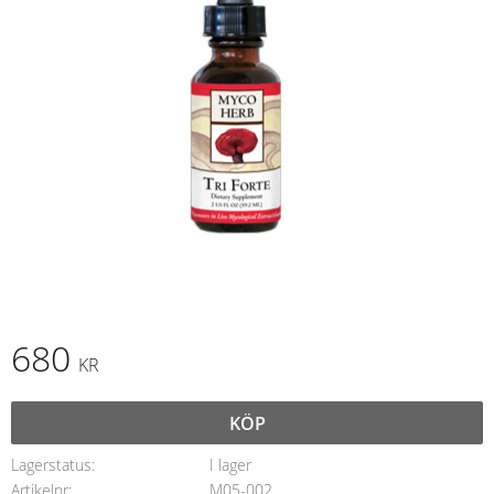
680
KR
KÖP
Lagerstatus
I lager
Artikelnr
M05-002