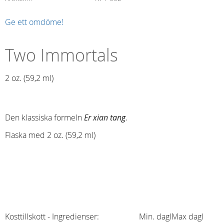
Ge ett omdöme!
Two Immortals
2 oz. (59,2 ml)​
Den klassiska formeln
Er xian tang
.
Flaska med 2 oz. (59,2 ml)
Kosttillskott - Ingredienser:
Min. dagl
Max dagl