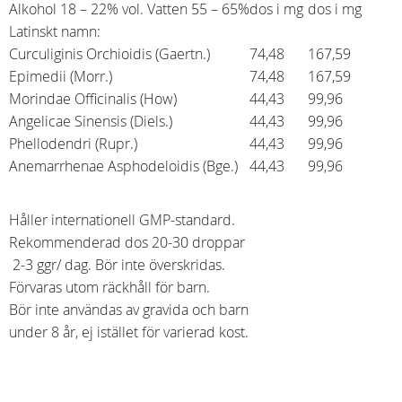
Alkohol 18 – 22% vol. Vatten 55 – 65%
dos i mg
dos i mg
Latinskt namn:
Curculiginis Orchioidis (Gaertn.)
74,48
167,59
Epimedii (Morr.)
74,48
167,59
Morindae Officinalis (How)
44,43
99,96
Angelicae Sinensis (Diels.)
44,43
99,96
Phellodendri (Rupr.)
44,43
99,96
Anemarrhenae Asphodeloidis (Bge.)
44,43
99,96
Håller internationell GMP-standard.
Rekommenderad dos 20-30 droppar
2-3 ggr/ dag. Bör inte överskridas.
Förvaras utom räckhåll för barn.
Bör inte användas av gravida och barn
under 8 år, ej istället för varierad kost.