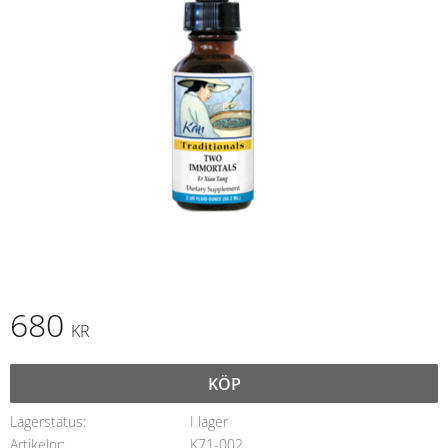
680
KR
KÖP
Lagerstatus
I lager
Artikelnr
K71-002