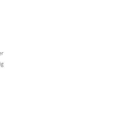
er
ig