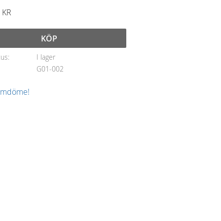
KR
KÖP
tus
I lager
G01-002
 omdöme!