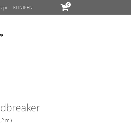
rapi
KLINIKEN
dbreaker
,2 ml)​