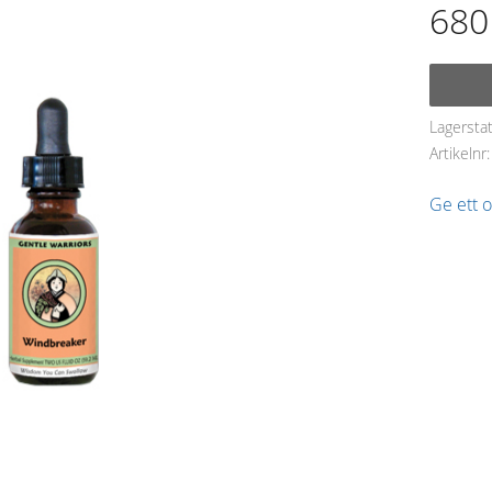
680
Lagersta
Artikelnr
Ge ett