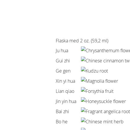
Flaska med 2 oz. (59,2 ml)
Ju hua
Chrysanthemum flow
Gui zhi
Chinese cinnamon tw
Ge gen
Kudzu root
Xin yi hua
Magnolia flower
Lian qiao
Forsythia fruit
Jin yin hua
Honeysuckle flower
Bai zhi
Fragrant angelica root
Bo he
Chinese mint herb