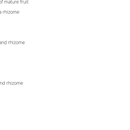
of mature fruit
ia rhizome
 and rhizome
and rhizome