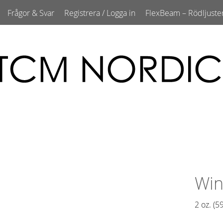
Frågor & Svar
Registrera / Logga in
FlexBeam – Rödljuste
Win
2 oz. (59