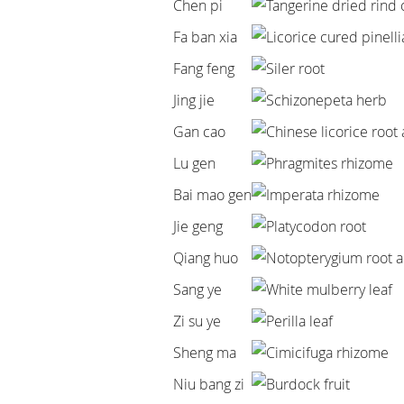
Chen pi
Tangerine dried rind 
Fa ban xia
Licorice cured pinell
Fang feng
Siler root
Jing jie
Schizonepeta herb
Gan cao
Chinese licorice root
Lu gen
Phragmites rhizome
Bai mao gen
Imperata rhizome
Jie geng
Platycodon root
Qiang huo
Notopterygium root 
Sang ye
White mulberry leaf
Zi su ye
Perilla leaf
Sheng ma
Cimicifuga rhizome
Niu bang zi
Burdock fruit