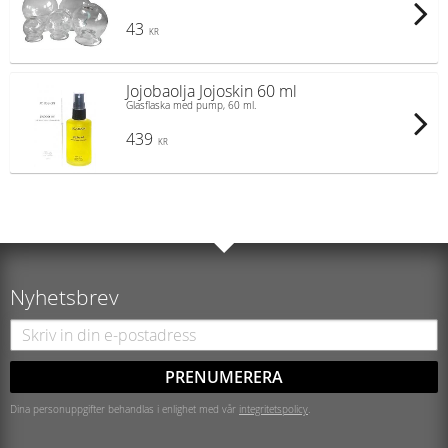
43
KR
Jojobaolja Jojoskin 60 ml
Glasflaska med pump, 60 ml.
439
KR
Nyhetsbrev
PRENUMERERA
Dina personuppgifter behandlas i enlighet med vår
integritetspolicy
.