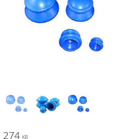
274
KR