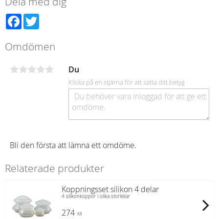
Dela med dig
Facebook
Twitter
Omdömen
Du
Klicka på en stjärna för att sätta ditt betyg
Bli den första att lämna ett omdöme.
Relaterade produkter
Koppningsset silikon 4 delar
4 silikonkoppor i olika storlekar
274
KR