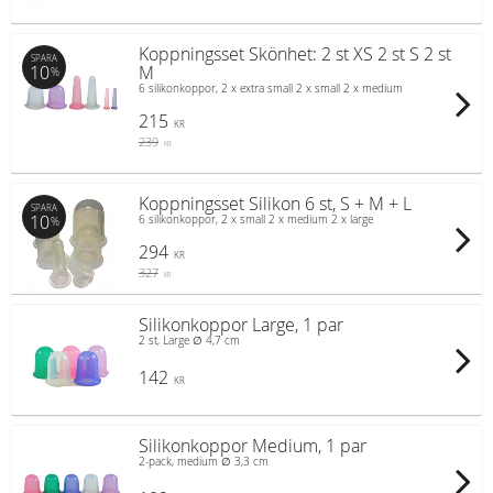
Koppningsset Skönhet: 2 st XS 2 st S 2 st
SPARA
10
M
%
6 silikonkoppor, 2 x extra small 2 x small 2 x medium
215
KR
239
KR
Koppningsset Silikon 6 st, S + M + L
SPARA
10
6 silikonkoppor, 2 x small 2 x medium 2 x large
%
294
KR
327
KR
Silikonkoppor Large, 1 par
2 st, Large ∅ 4,7 cm
142
KR
Silikonkoppor Medium, 1 par
2-pack, medium ∅ 3,3 cm