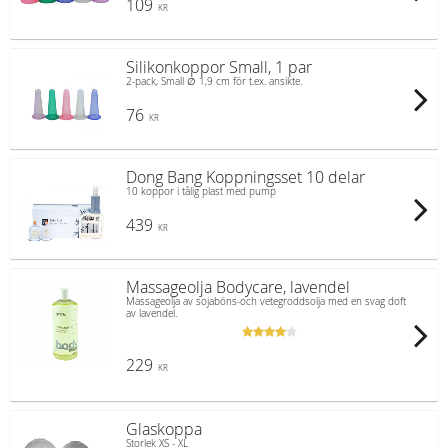
109
KR
Silikonkoppor Small, 1 par
2-pack, Small ∅ 1,9 cm för t.ex. ansikte.
76
KR
Dong Bang Koppningsset 10 delar
10 koppor i tålig plast med pump
439
KR
Massageolja Bodycare, lavendel
Massageolja av sojaböns-och vetegroddsolja med en svag doft
av lavendel.
229
KR
Glaskoppa
Storlek XS - XL