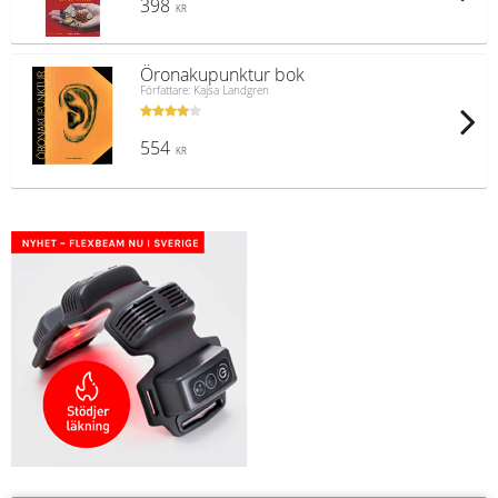
398
KR
Öronakupunktur bok
Författare: Kajsa Landgren
554
KR