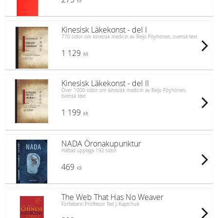
KR
Kinesisk Läkekonst - del I
770 sidor om kinesisk medicin av Reijo Pöyhönen, svensk text
1 129
KR
Kinesisk Läkekonst - del II
Över 1000 sidor om kinesisk medicin av Reijo Pöyhönen,
svensk text
1 199
KR
NADA Öronakupunktur
Häftad upplaga 192 sidor
469
KR
The Web That Has No Weaver
Författare: Proffesor Ted J. Kaptchuk