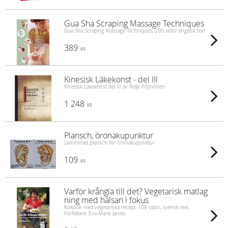
Gua Sha Scraping Massage Techniques
Gua Sha Scraping Massage Techniques, 200 sidor engelsk text
389
KR
Kinesisk Läkekonst - del IIl
Kinesisk Läkekonst del III av Reijo Pöyhönen
1 248
KR
Plansch, öronakupunktur
Laminerad plansch för öronakupunktur
109
KR
Varför krångla till det? Vegetarisk matlag
ning med hälsan i fokus
Kokbok med vegetariska recept, 108 sidor, svensk text.
Författare: Eva-Marie Janelo