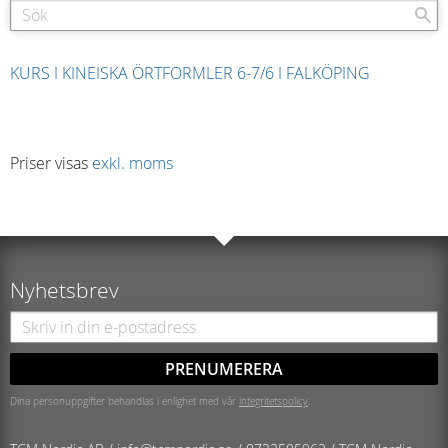
KURS I KINEISKA ÖRTFORMLER 6-7/6 I FALKÖPING
Priser visas
exkl. moms
Nyhetsbrev
PRENUMERERA
Dina personuppgifter behandlas i enlighet med vår
integritetspolicy
.