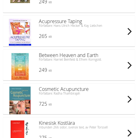
249
KR
Acupressure Taping
Författare: Hans-Ulrich Hecker & Kay Liebchen
265
KR
Between Heaven and Earth
Författare: Harriet Beinfield & Efrem Korngold.
249
KR
Cosmetic Acupuncture
Författare: Radha Thambirajah
725
KR
Kinesisk Kostlära
Inbunden 266 sidor, svensk text, av Peter Torssell
275