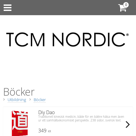
Böcker
Utbildning
Böcker
Diy Dao
Traditionell kinesisk medicin, både för en bättre hälsa men även
ur ett samhällsekonomiskt perspektiv. 238 sidor, svensk text.
349
KR